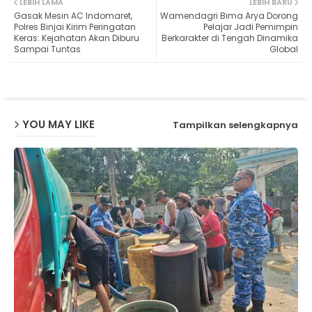
LEBIH LAMA
LEBIH BARU
Gasak Mesin AC Indomaret,
Wamendagri Bima Arya Dorong
ter
ats
Polres Binjai Kirim Peringatan
Pelajar Jadi Pemimpin
Keras: Kejahatan Akan Diburu
Berkarakter di Tengah Dinamika
Sampai Tuntas
Global
ap
p
YOU MAY LIKE
Tampilkan selengkapnya