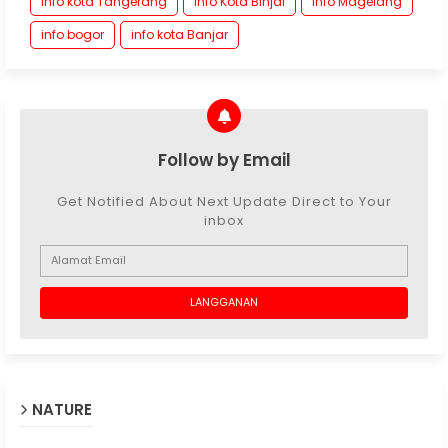
Info kota Tangerang
info Kota Binjai
info Magelang
info bogor
info kota Banjar
Follow by Email
Get Notified About Next Update Direct to Your
inbox
NATURE