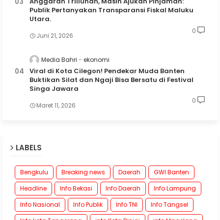
Anggaran Triliunan, Masih Ajukan Pinjaman:
Publik Pertanyakan Transparansi Fiskal Maluku
Utara.
0
Juni 21, 2026
Media Bahri
ekonomi
Viral di Kota Cilegon! Pendekar Muda Banten
Buktikan Silat dan Ngaji Bisa Bersatu di Festival
Singa Jawara
0
Maret 11, 2026
LABELS
Bengkulu
Breaking news
Daerah
GWI Banten
Headline
Info Bekasi
Info Daerah
Info Lampung
Info Nasional
Info Publik
Info TNI
Info Tangsel