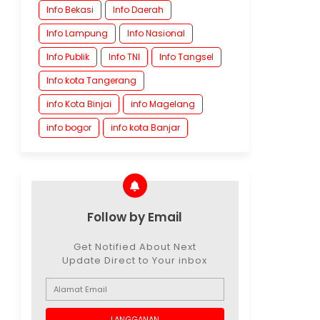
Info Bekasi
Info Daerah
Info Lampung
Info Nasional
Info Publik
Info TNI
Info Tangsel
Info kota Tangerang
info Kota Binjai
info Magelang
info bogor
info kota Banjar
Follow by Email
Get Notified About Next
Update Direct to Your inbox