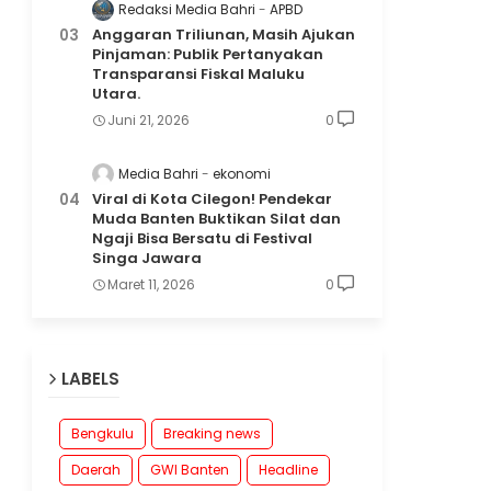
Redaksi Media Bahri
APBD
Anggaran Triliunan, Masih Ajukan
Pinjaman: Publik Pertanyakan
Transparansi Fiskal Maluku
Utara.
Juni 21, 2026
0
Media Bahri
ekonomi
Viral di Kota Cilegon! Pendekar
Muda Banten Buktikan Silat dan
Ngaji Bisa Bersatu di Festival
Singa Jawara
Maret 11, 2026
0
LABELS
Bengkulu
Breaking news
Daerah
GWI Banten
Headline