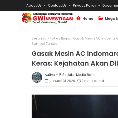
About Us
Contact Us
Privacy Policy
Documen
Home
Mega 
Beranda
Polres Binjai
Gasak Mesin AC Indomaret,
Sampai Tuntas
Gasak Mesin AC Indomaret,
Keras: Kejahatan Akan D
Redaksi Media Bahri
Januari 31, 2026
2 minute read