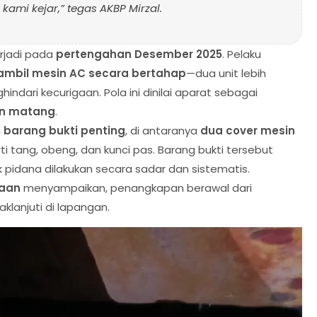
ami kejar,” tegas AKBP Mirzal.
erjadi pada
pertengahan Desember 2025
. Pelaku
mbil mesin AC secara bertahap
—dua unit lebih
indari kecurigaan. Pola ini dinilai aparat sebagai
an matang
.
n
barang bukti penting
, di antaranya
dua cover mesin
i tang, obeng, dan kunci pas. Barang bukti tersebut
pidana dilakukan secara sadar dan sistematis.
iaan
menyampaikan, penangkapan berawal dari
aklanjuti di lapangan.