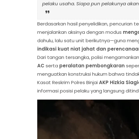
pelaku usaha. Siapa pun pelakunya akan k
Berdasarkan hasil penyelidikan, pencurian t
menjalankan aksinya dengan modus
menga
dahulu, lalu satu unit berikutnya—guna mengh
indikasi kuat niat jahat dan perencana
Dari tangan tersangka, polisi mengamanka
AC
serta
peralatan pembongkaran
sepert
menguatkan konstruksi hukum bahwa tindak 
Kasat Reskrim Polres Binjai
AKP Hizkia Siag
informasi posisi pelaku yang langsung ditind