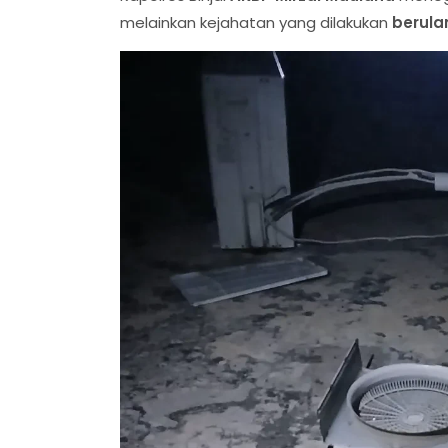
melainkan kejahatan yang dilakukan
berula