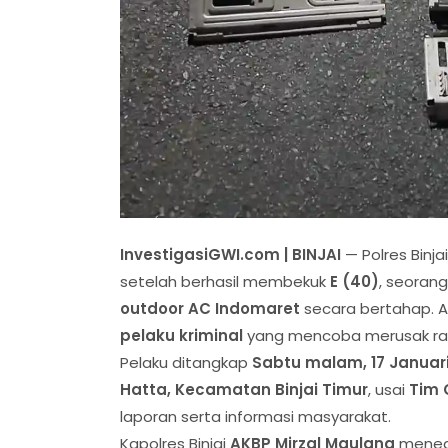
InvestigasiGWI.com | BINJAI
— Polres Binj
setelah berhasil membekuk
E (40)
, seoran
outdoor AC Indomaret
secara bertahap. 
pelaku kriminal
yang mencoba merusak rasa
Pelaku ditangkap
Sabtu malam, 17 Januari
Hatta, Kecamatan Binjai Timur
, usai
Tim 
laporan serta informasi masyarakat.
Kapolres Binjai
AKBP Mirzal Maulana
menega