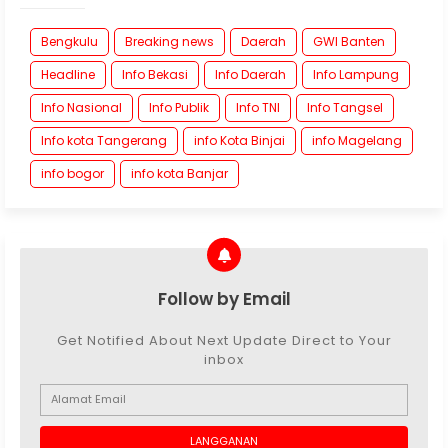
Bengkulu
Breaking news
Daerah
GWI Banten
Headline
Info Bekasi
Info Daerah
Info Lampung
Info Nasional
Info Publik
Info TNI
Info Tangsel
Info kota Tangerang
info Kota Binjai
info Magelang
info bogor
info kota Banjar
Follow by Email
Get Notified About Next Update Direct to Your
inbox