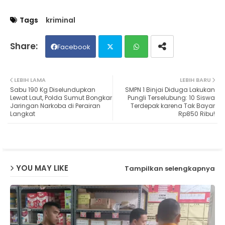
Tags
kriminal
Facebook
Twit
Wh
LEBIH LAMA
LEBIH BARU
Sabu 190 Kg Diselundupkan
SMPN 1 Binjai Diduga Lakukan
ter
ats
Lewat Laut, Polda Sumut Bongkar
Pungli Terselubung: 10 Siswa
Jaringan Narkoba di Perairan
Terdepak karena Tak Bayar
Langkat
Rp850 Ribu!
ap
p
YOU MAY LIKE
Tampilkan selengkapnya