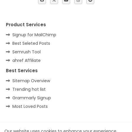
Product Services
Signup for MailChimp
Best Seleted Posts
Semrush Tool
ahref Affiliate
Best Services
Sitemap Overview
Trending hot list
Grammarly Signup
Most Loved Posts
Home
About
Contact us
Privacy Policy
Our website uses cookies to enhance your experience.