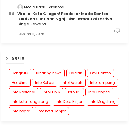
Media Bahri
ekonomi
Viral di Kota Cilegon! Pendekar Muda Banten
Buktikan Silat dan Ngaji Bisa Bersatu di Festival
Singa Jawara
0
Maret 11, 2026
LABELS
Bengkulu
Breaking news
Daerah
GWI Banten
Headline
Info Bekasi
Info Daerah
Info Lampung
Info Nasional
Info Publik
Info TNI
Info Tangsel
Info kota Tangerang
info Kota Binjai
info Magelang
info bogor
info kota Banjar