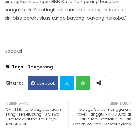
sinergi kami dengan BNN Kota Tangerang berjalan
sangat baik. Kami ingin memastikan setiap individu di
sini bisa beraktivitas tanpa bayang-bayang narkoba."
Redaksi
Tags
Tangerang
Facebook
Twit
Wh
LEBIH LAMA
LEBIH BARU
SMPN 1 Binjai Diduga Lakukan
Diduga Sarat Pelanggaran,
ter
ats
Pungli Terselubung: 10 Siswa
Proyek Tanggul Rp 147 Juta di
Terdepak karena Tak Bayar
Garut Jadi Sorotan Nilai Tak
Rp850 Ribu!
Cocok, Volume Disembunyikan
ap