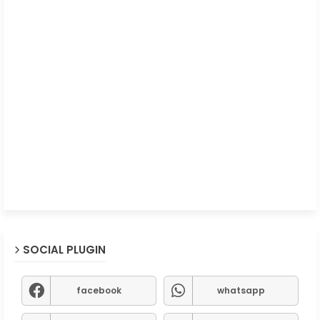
SOCIAL PLUGIN
facebook
whatsapp