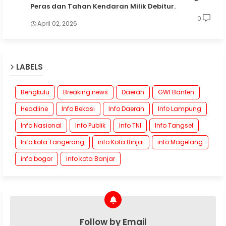
Peras dan Tahan Kendaran Milik Debitur.
0
April 02, 2026
LABELS
Bengkulu
Breaking news
Daerah
GWI Banten
Headline
Info Bekasi
Info Daerah
Info Lampung
Info Nasional
Info Publik
Info TNI
Info Tangsel
Info kota Tangerang
info Kota Binjai
info Magelang
info bogor
info kota Banjar
Follow by Email