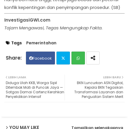
konflik kepentingan dan penyimpangan prosedur. (SB)
InvestigasiGWI.com
Tajam Mengawasi, Tegas Mengungkap Fakta.
Tags
Pemerintahan
Facebook
Twit
Wh
LEBIH LAMA
LEBIH BARU
Diduga Ulah KKB, Warga Sipil
BKN Luncurkan ASN Digital,
ter
ats
Ditembak Mati di Puncak Jaya —
Kepala BKN Tegaskan
Satgas Damai Cartenz Kerahkan
Transformasi Layanan dan
Penyelidikan Intensif
Penguatan Sistem Merit
ap
p
YOU MAY LIKE
Tampilkan selengkapnya