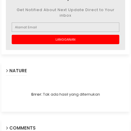
Get Notified About Next Update Direct to Your
inbox
NATURE
Error:
Tak ada hasil yang ditemukan
COMMENTS