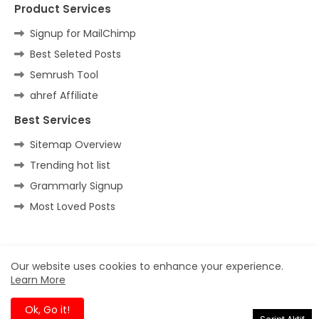
Product Services
Signup for MailChimp
Best Seleted Posts
Semrush Tool
ahref Affiliate
Best Services
Sitemap Overview
Trending hot list
Grammarly Signup
Most Loved Posts
Home
About
Contact us
Privacy Policy
Our website uses cookies to enhance your experience.
Learn More
All Right Reserved Copyright ©
Ok, Go it!