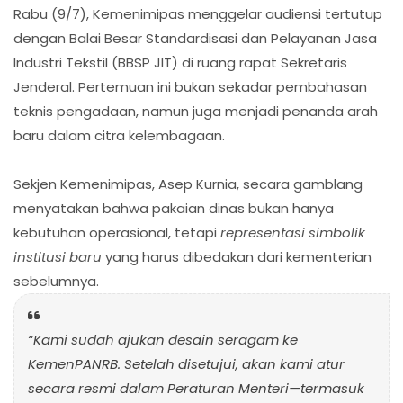
Rabu (9/7), Kemenimipas menggelar audiensi tertutup
dengan Balai Besar Standardisasi dan Pelayanan Jasa
Industri Tekstil (BBSP JIT) di ruang rapat Sekretaris
Jenderal. Pertemuan ini bukan sekadar pembahasan
teknis pengadaan, namun juga menjadi penanda arah
baru dalam citra kelembagaan.
Sekjen Kemenimipas, Asep Kurnia, secara gamblang
menyatakan bahwa pakaian dinas bukan hanya
kebutuhan operasional, tetapi
representasi simbolik
institusi baru
yang harus dibedakan dari kementerian
sebelumnya.
“Kami sudah ajukan desain seragam ke
KemenPANRB. Setelah disetujui, akan kami atur
secara resmi dalam Peraturan Menteri—termasuk