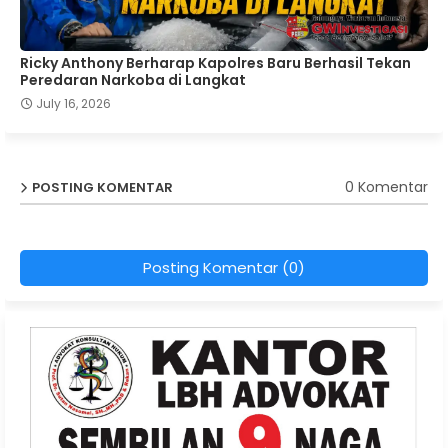
Ricky Anthony Berharap Kapolres Baru Berhasil Tekan
Peredaran Narkoba di Langkat
July 16, 2026
0 Komentar
POSTING KOMENTAR
Posting Komentar (0)