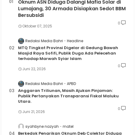
Oknum ASN Diduga Dalangi Mafia Solar di
Lumajang, 30 Armada Disiapkan Sedot BBM
Bersubsidi
0
Oktober 07, 2025
Redaksi Media Bahri
Headline
MTQ Tingkat Provinsi Digelar di Gedung Bawah
Masjid Raya Sofifi, Publik Duga Ada Pelecehan
terhadap Marwah Syiar Islam
0
Juni 22, 2026
Redaksi Media Bahri
APBD
Anggaran Triliunan, Masih Ajukan Pinjaman:
Publik Pertanyakan Transparansi Fiskal Maluku
Utara.
0
Juni 21, 2026
syahbyne nazyah
matel
Berkedok Penarikan Oknum Deb Colektor Diduga