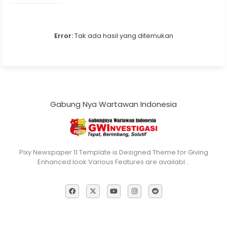
Error:
Tak ada hasil yang ditemukan
Gabung Nya Wartawan Indonesia
Pixy Newspaper 11 Template is Designed Theme for Giving
Enhanced look Various Features are availabl…