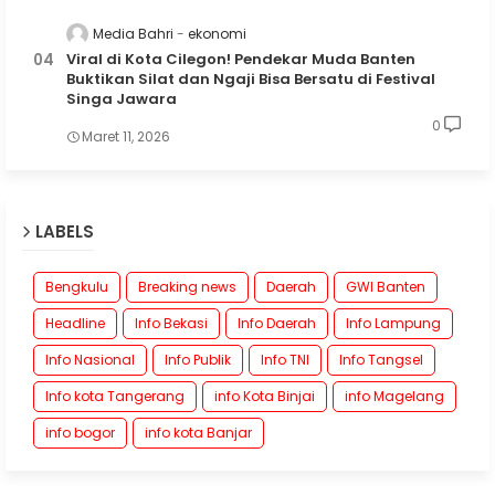
Media Bahri
ekonomi
Viral di Kota Cilegon! Pendekar Muda Banten
Buktikan Silat dan Ngaji Bisa Bersatu di Festival
Singa Jawara
0
Maret 11, 2026
LABELS
Bengkulu
Breaking news
Daerah
GWI Banten
Headline
Info Bekasi
Info Daerah
Info Lampung
Info Nasional
Info Publik
Info TNI
Info Tangsel
Info kota Tangerang
info Kota Binjai
info Magelang
info bogor
info kota Banjar