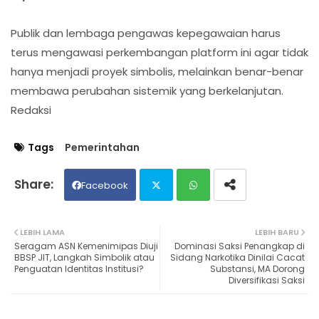
Publik dan lembaga pengawas kepegawaian harus
terus mengawasi perkembangan platform ini agar tidak
hanya menjadi proyek simbolis, melainkan benar-benar
membawa perubahan sistemik yang berkelanjutan.
Redaksi
Tags
Pemerintahan
Facebook
Twit
Wh
LEBIH LAMA
LEBIH BARU
Seragam ASN Kemenimipas Diuji
Dominasi Saksi Penangkap di
ter
ats
BBSP JIT, Langkah Simbolik atau
Sidang Narkotika Dinilai Cacat
Penguatan Identitas Institusi?
Substansi, MA Dorong
Diversifikasi Saksi
ap
p