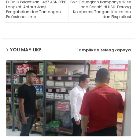
Di Balik Pelantikan 1.427 ASN PPPK
Polri Gaungkan Kampanye “Rise
ter
ats
Langkat: Antara Janji
and Speak” di USU: Dorong
Pengabdian dan Tantangan
Kolaborasi Tangani Kekerasan
Profesionalisme
dan Eksploitasi
ap
p
YOU MAY LIKE
Tampilkan selengkapnya