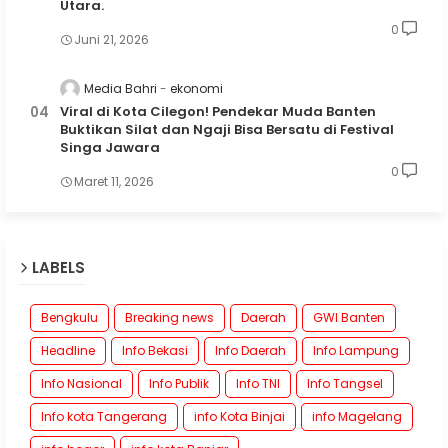
Utara.
0
Juni 21, 2026
Media Bahri
ekonomi
Viral di Kota Cilegon! Pendekar Muda Banten
Buktikan Silat dan Ngaji Bisa Bersatu di Festival
Singa Jawara
0
Maret 11, 2026
LABELS
Bengkulu
Breaking news
Daerah
GWI Banten
Headline
Info Bekasi
Info Daerah
Info Lampung
Info Nasional
Info Publik
Info TNI
Info Tangsel
Info kota Tangerang
info Kota Binjai
info Magelang