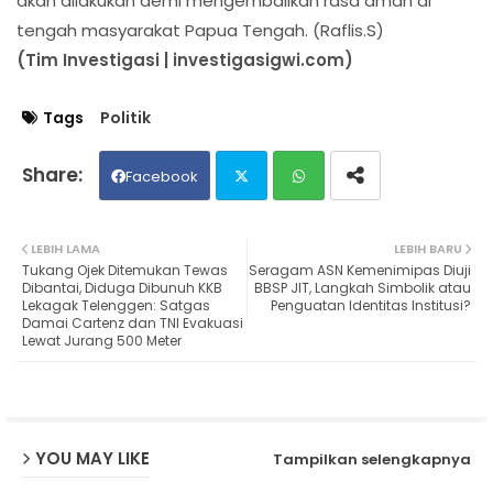
akan dilakukan demi mengembalikan rasa aman di
tengah masyarakat Papua Tengah. (Raflis.S)
(Tim Investigasi | investigasigwi.com)
Tags
Politik
Facebook
Twit
Wh
LEBIH LAMA
LEBIH BARU
Tukang Ojek Ditemukan Tewas
Seragam ASN Kemenimipas Diuji
ter
ats
Dibantai, Diduga Dibunuh KKB
BBSP JIT, Langkah Simbolik atau
Lekagak Telenggen: Satgas
Penguatan Identitas Institusi?
Damai Cartenz dan TNI Evakuasi
ap
Lewat Jurang 500 Meter
p
YOU MAY LIKE
Tampilkan selengkapnya