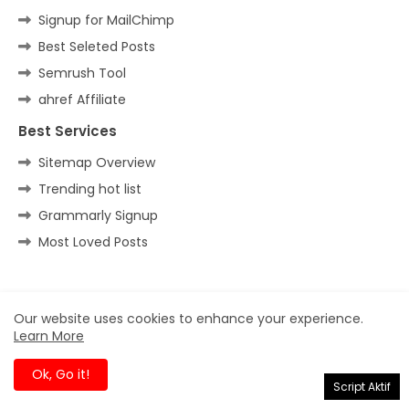
Signup for MailChimp
Best Seleted Posts
Semrush Tool
ahref Affiliate
Best Services
Sitemap Overview
Trending hot list
Grammarly Signup
Most Loved Posts
Home
About
Contact us
Privacy Policy
Our website uses cookies to enhance your experience.
Learn More
All Right Reserved Copyright ©
Ok, Go it!
Script Aktif