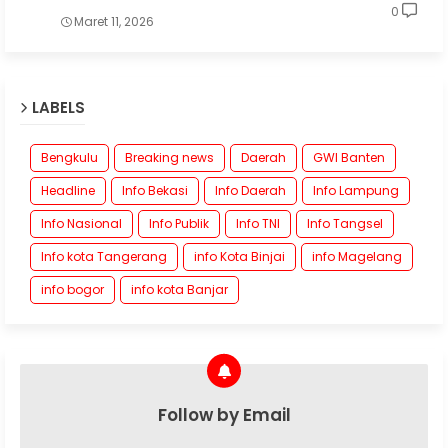
0
Maret 11, 2026
LABELS
Bengkulu
Breaking news
Daerah
GWI Banten
Headline
Info Bekasi
Info Daerah
Info Lampung
Info Nasional
Info Publik
Info TNI
Info Tangsel
Info kota Tangerang
info Kota Binjai
info Magelang
info bogor
info kota Banjar
Follow by Email