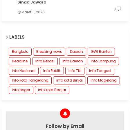
Singa Jawara
0
Maret 11, 2026
LABELS
Bengkulu
Breaking news
Daerah
GWI Banten
Headline
Info Bekasi
Info Daerah
Info Lampung
Info Nasional
Info Publik
Info TNI
Info Tangsel
Info kota Tangerang
info Kota Binjai
info Magelang
info bogor
info kota Banjar
Follow by Email