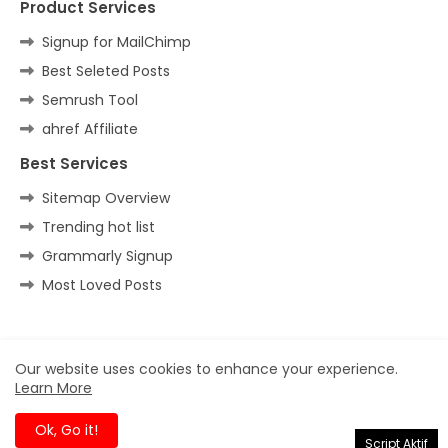
Product Services
Signup for MailChimp
Best Seleted Posts
Semrush Tool
ahref Affiliate
Best Services
Sitemap Overview
Trending hot list
Grammarly Signup
Most Loved Posts
Home
About
Contact us
Privacy Policy
Our website uses cookies to enhance your experience.
Learn More
All Right Reserved Copyright ©
Ok, Go it!
Script Aktif