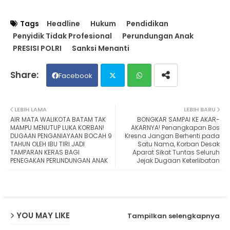
Tags
Headline
Hukum
Pendidikan
Penyidik Tidak Profesional
Perundungan Anak
PRESISI POLRI
Sanksi Menanti
Facebook
Twit
Wh
LEBIH LAMA
LEBIH BARU
AIR MATA WALIKOTA BATAM TAK
BONGKAR SAMPAI KE AKAR-
ter
ats
MAMPU MENUTUP LUKA KORBAN!
AKARNYA! Penangkapan Bos
DUGAAN PENGANIAYAAN BOCAH 9
Kresna Jangan Berhenti pada
TAHUN OLEH IBU TIRI JADI
Satu Nama, Korban Desak
ap
TAMPARAN KERAS BAGI
Aparat Sikat Tuntas Seluruh
PENEGAKAN PERLINDUNGAN ANAK
Jejak Dugaan Keterlibatan
p
YOU MAY LIKE
Tampilkan selengkapnya