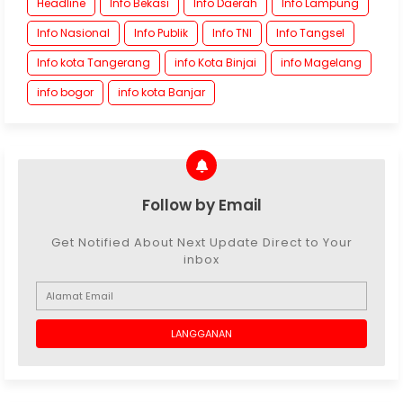
Headline
Info Bekasi
Info Daerah
Info Lampung
Info Nasional
Info Publik
Info TNI
Info Tangsel
Info kota Tangerang
info Kota Binjai
info Magelang
info bogor
info kota Banjar
Follow by Email
Get Notified About Next Update Direct to Your
inbox