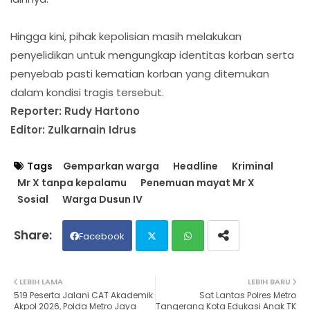
Hingga kini, pihak kepolisian masih melakukan
penyelidikan untuk mengungkap identitas korban serta
penyebab pasti kematian korban yang ditemukan
dalam kondisi tragis tersebut.
Reporter: Rudy Hartono
Editor: Zulkarnain Idrus
Tags
Gemparkan warga
Headline
Kriminal
Mr X tanpa kepalamu
Penemuan mayat Mr X
Sosial
Warga Dusun IV
Facebook
Twit
Wh
LEBIH LAMA
LEBIH BARU
519 Peserta Jalani CAT Akademik
Sat Lantas Polres Metro
ter
ats
Akpol 2026, Polda Metro Jaya
Tangerang Kota Edukasi Anak TK