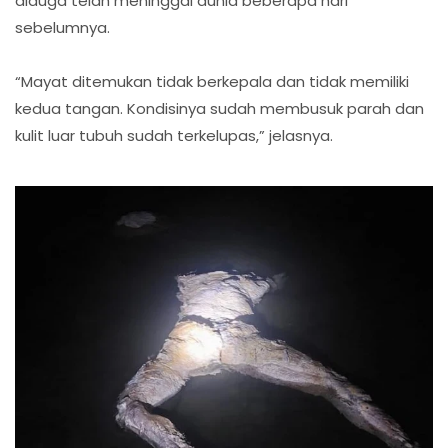
diduga telah meninggal dunia beberapa hari
sebelumnya.
“Mayat ditemukan tidak berkepala dan tidak memiliki
kedua tangan. Kondisinya sudah membusuk parah dan
kulit luar tubuh sudah terkelupas,” jelasnya.