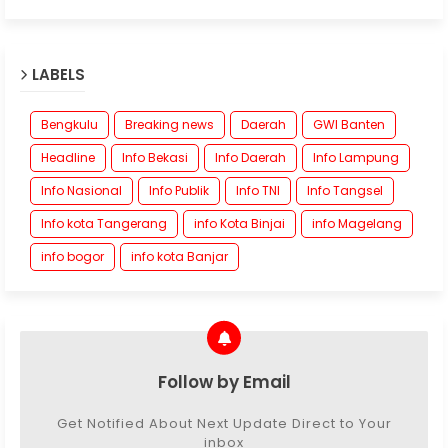
LABELS
Bengkulu
Breaking news
Daerah
GWI Banten
Headline
Info Bekasi
Info Daerah
Info Lampung
Info Nasional
Info Publik
Info TNI
Info Tangsel
Info kota Tangerang
info Kota Binjai
info Magelang
info bogor
info kota Banjar
Follow by Email
Get Notified About Next Update Direct to Your
inbox