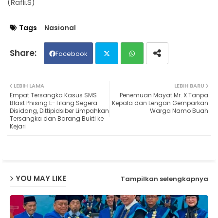
(Rafli.S)
Tags
Nasional
Facebook
Twit
Wh
LEBIH LAMA
LEBIH BARU
Empat Tersangka Kasus SMS
Penemuan Mayat Mr. X Tanpa
ter
ats
Blast Phising E-Tilang Segera
Kepala dan Lengan Gemparkan
Disidang, Dittipidsiber Limpahkan
Warga Namo Buah
Tersangka dan Barang Bukti ke
ap
Kejari
p
YOU MAY LIKE
Tampilkan selengkapnya