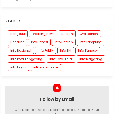
LABELS
Bengkulu
Breaking news
Daerah
GWI Banten
Headline
Info Bekasi
Info Daerah
Info Lampung
Info Nasional
Info Publik
Info TNI
Info Tangsel
Info kota Tangerang
info Kota Binjai
info Magelang
info bogor
info kota Banjar
Follow by Email
Get Notified About Next Update Direct to Your