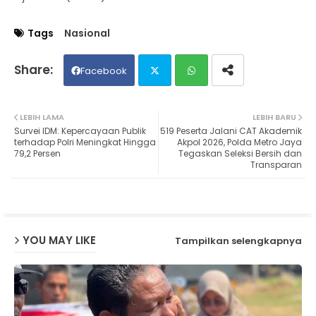
Tags
Nasional
Facebook
Twit
Wh
LEBIH LAMA
LEBIH BARU
Survei IDM: Kepercayaan Publik
519 Peserta Jalani CAT Akademik
ter
ats
terhadap Polri Meningkat Hingga
Akpol 2026, Polda Metro Jaya
79,2 Persen
Tegaskan Seleksi Bersih dan
Transparan
ap
p
YOU MAY LIKE
Tampilkan selengkapnya