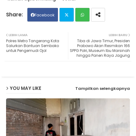
Facebook
Twit
Wh
LEBIH LAMA
LEBIH BARU
Polres Metro Tangerang Kota
Tiba di Jawa Timur, Presiden
ter
ats
Salurkan Bantuan Sembako
Prabowo Akan Resmikan 166
untuk Pengemudi Ojol
SPPG Polri, Museum Ibu Marsinah
hingga Panen Raya Jagung
ap
p
YOU MAY LIKE
Tampilkan selengkapnya