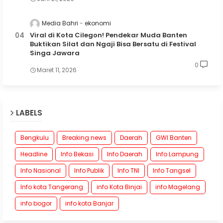
Media Bahri
ekonomi
Viral di Kota Cilegon! Pendekar Muda Banten
Buktikan Silat dan Ngaji Bisa Bersatu di Festival
Singa Jawara
0
Maret 11, 2026
LABELS
Bengkulu
Breaking news
Daerah
GWI Banten
Headline
Info Bekasi
Info Daerah
Info Lampung
Info Nasional
Info Publik
Info TNI
Info Tangsel
Info kota Tangerang
info Kota Binjai
info Magelang
info bogor
info kota Banjar