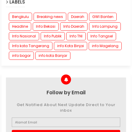
LABELS
Bengkulu
Breaking news
Daerah
GWI Banten
Headline
Info Bekasi
Info Daerah
Info Lampung
Info Nasional
Info Publik
Info TNI
Info Tangsel
Info kota Tangerang
info Kota Binjai
info Magelang
info bogor
info kota Banjar
Follow by Email
Get Notified About Next Update Direct to Your
inbox