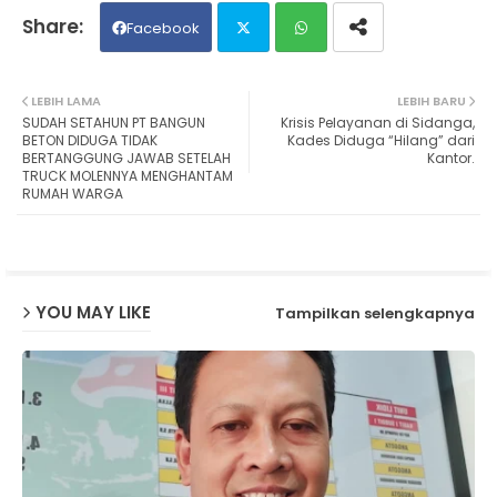
Facebook
Twit
Wh
LEBIH LAMA
LEBIH BARU
SUDAH SETAHUN PT BANGUN
Krisis Pelayanan di Sidanga,
ter
ats
BETON DIDUGA TIDAK
Kades Diduga “Hilang” dari
BERTANGGUNG JAWAB SETELAH
Kantor.
TRUCK MOLENNYA MENGHANTAM
ap
RUMAH WARGA
p
YOU MAY LIKE
Tampilkan selengkapnya