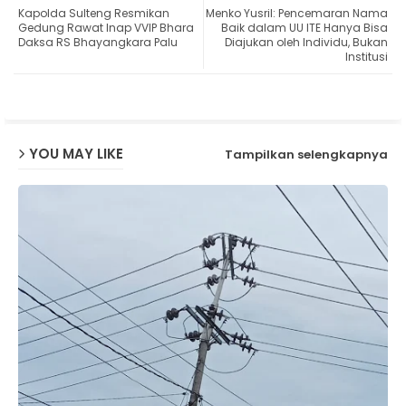
Kapolda Sulteng Resmikan
Menko Yusril: Pencemaran Nama
ter
ats
Gedung Rawat Inap VVIP Bhara
Baik dalam UU ITE Hanya Bisa
Daksa RS Bhayangkara Palu
Diajukan oleh Individu, Bukan
Institusi
ap
p
YOU MAY LIKE
Tampilkan selengkapnya