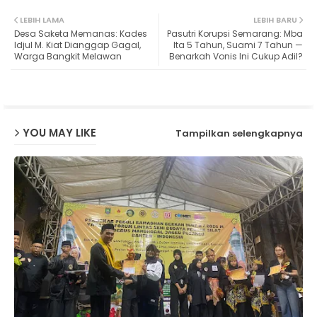
Twit
Wh
LEBIH LAMA
LEBIH BARU
Desa Saketa Memanas: Kades
Pasutri Korupsi Semarang: Mba
ter
ats
Idjul M. Kiat Dianggap Gagal,
Ita 5 Tahun, Suami 7 Tahun —
Warga Bangkit Melawan
Benarkah Vonis Ini Cukup Adil?
ap
p
YOU MAY LIKE
Tampilkan selengkapnya