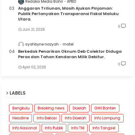
Redaksi Media Bahri
APBD
Anggaran Triliunan, Masih Ajukan Pinjaman:
Publik Pertanyakan Transparansi Fiskal Maluku
Utara.
0
Juni 21, 2026
syahbyne nazyah
matel
Berkedok Penarikan Oknum Deb Colektor Diduga
Peras dan Tahan Kendaran Milik Debitur.
0
April 02, 2026
LABELS
Bengkulu
Breaking news
Daerah
GWI Banten
Headline
Info Bekasi
Info Daerah
Info Lampung
Info Nasional
Info Publik
Info TNI
Info Tangsel