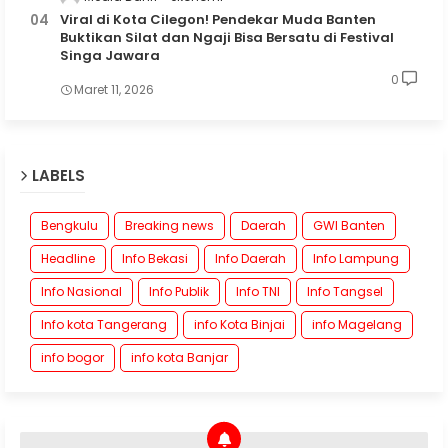
Viral di Kota Cilegon! Pendekar Muda Banten
Buktikan Silat dan Ngaji Bisa Bersatu di Festival
Singa Jawara
0
Maret 11, 2026
LABELS
Bengkulu
Breaking news
Daerah
GWI Banten
Headline
Info Bekasi
Info Daerah
Info Lampung
Info Nasional
Info Publik
Info TNI
Info Tangsel
Info kota Tangerang
info Kota Binjai
info Magelang
info bogor
info kota Banjar