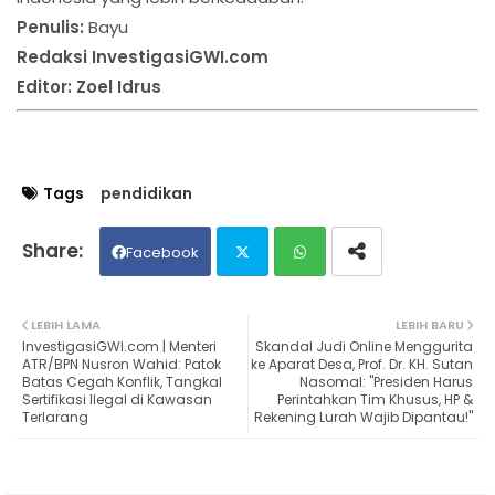
Penulis:
Bayu
Redaksi InvestigasiGWI.com
Editor: Zoel Idrus
Tags
pendidikan
Facebook
Twit
Wh
LEBIH LAMA
LEBIH BARU
InvestigasiGWI.com | Menteri
Skandal Judi Online Menggurita
ter
ats
ATR/BPN Nusron Wahid: Patok
ke Aparat Desa, Prof. Dr. KH. Sutan
Batas Cegah Konflik, Tangkal
Nasomal: "Presiden Harus
Sertifikasi Ilegal di Kawasan
Perintahkan Tim Khusus, HP &
ap
Terlarang
Rekening Lurah Wajib Dipantau!"
p