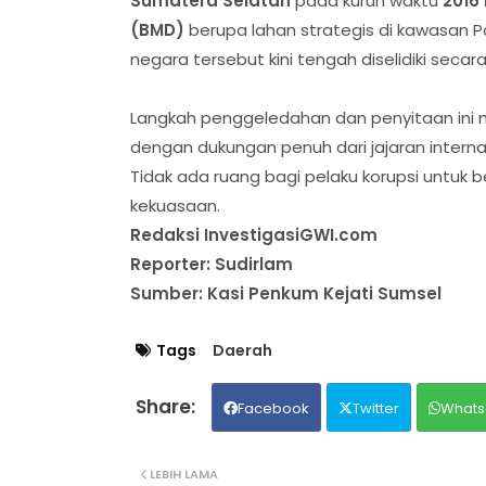
Sumatera Selatan
pada kurun waktu
2016
(BMD)
berupa lahan strategis di kawasan 
negara tersebut kini tengah diselidiki secara
Langkah penggeledahan dan penyitaan in
dengan dukungan penuh dari jajaran intern
Tidak ada ruang bagi pelaku korupsi untuk b
kekuasaan.
Redaksi InvestigasiGWI.com
Reporter: Sudirlam
Sumber: Kasi Penkum Kejati Sumsel
Tags
Daerah
Facebook
Twitter
Whats
LEBIH LAMA