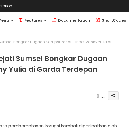
tation
Menu
Features
Documentation
ShortCodes
Sumsel Bongkar Dugaan Korupsi Pasar Cinde, Vanny Yulia di
ejati Sumsel Bongkar Dugaan
ny Yulia di Garda Terdepan
0
yata pemberantasan korupsi kembali diperlihatkan oleh