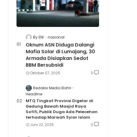
By ENI
nasional
Oknum ASN Diduga Dalangi
Mafia Solar di Lumajang, 30
Armada Disiapkan Sedot
BBM Bersubsidi
Oktober 07, 2025
0
Redaksi Media Bahri
Headline
MTQ Tingkat Provinsi Digelar di
Gedung Bawah Masjid Raya
Sofifi, Publik Duga Ada Pelecehan
terhadap Marwah Syiar Islam
Juni 22, 2026
0