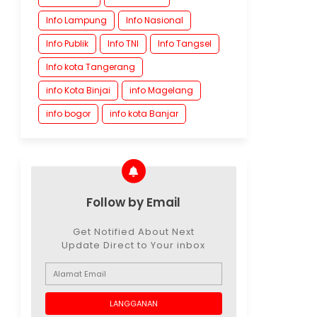
Info Lampung
Info Nasional
Info Publik
Info TNI
Info Tangsel
Info kota Tangerang
info Kota Binjai
info Magelang
info bogor
info kota Banjar
Follow by Email
Get Notified About Next
Update Direct to Your inbox