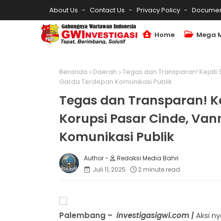
About Us
Contact Us
Privacy Policy
Documen
Home
Mega 
Beranda
Daerah
Tegas dan Transparan! Kejati 
Garda Terdepan Komunikasi Publik
Tegas dan Transparan! K
Korupsi Pasar Cinde, Van
Komunikasi Publik
Redaksi Media Bahri
Juli 11, 2025
2 minute read
Palembang –
investigasigwi.com |
Aksi n