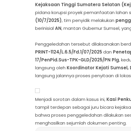
Kejaksaan Tinggi Sumatera Selatan (Kej
pidana korupsi proyek pemanfaatan lahan s
(10/7/2025)
, tim penyidik melakukan
pengg
berinisial
AN
, mantan Gubernur Sumsel, yang
Penggeledahan tersebut dilaksanakan ber
PRINT-1124/L.6.5/Fd.1/07/2025
dan
Peneta
17/PenPid.Sus-TPK-GLD/2025/PN Plg
, ked
langsung oleh
Koordinator Kejati Sumsel, Dr
langsung jalannya proses penyitaan di lokasi
Menjadi sorotan dalam kasus ini,
Kasi Penku
tampil terdepan sebagai juru bicara kejak
bahwa proses penggeledahan dilakukan sesu
menghasilkan sejumlah dokumen penting.