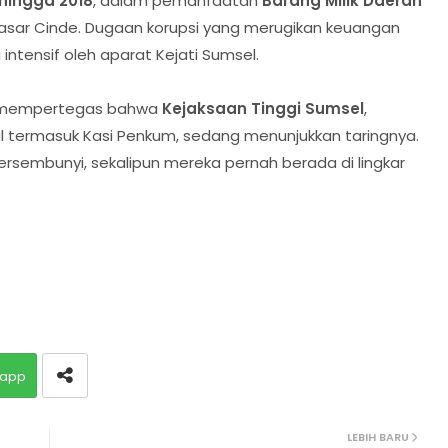
 hingga 2018
, dalam pemanfaatan
Barang Milik Daerah
Pasar Cinde. Dugaan korupsi yang merugikan keuangan
 intensif oleh aparat Kejati Sumsel.
i mempertegas bahwa
Kejaksaan Tinggi Sumsel
,
al termasuk Kasi Penkum, sedang menunjukkan taringnya.
ersembunyi, sekalipun mereka pernah berada di lingkar
app
LEBIH BARU