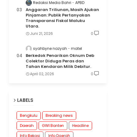
Redaksi Media Bahri
APBD
Anggaran Triliunan, Masih Ajukan
Pinjaman: Publik Pertanyakan
Transparansi Fiskal Maluku
Utara.
Juni 21, 2026
0
syahbyne nazyah
matel
Berkedok Penarikan Oknum Deb
Colektor Diduga Peras dan
Tahan Kendaran Milik Debitur.
April 02, 2026
0
LABELS
Bengkulu
Breaking news
Daerah
GWI Banten
Headline
Info Bekasi
Info Daerah