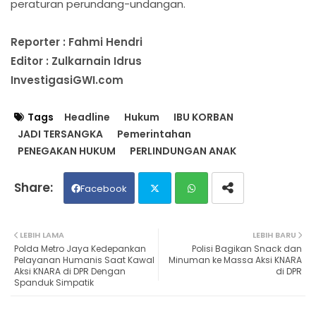
peraturan perundang-undangan.
Reporter : Fahmi Hendri
Editor : Zulkarnain Idrus
InvestigasiGWI.com
Tags
Headline
Hukum
IBU KORBAN
JADI TERSANGKA
Pemerintahan
PENEGAKAN HUKUM
PERLINDUNGAN ANAK
Facebook
Twit
Wh
LEBIH LAMA
LEBIH BARU
Polda Metro Jaya Kedepankan
Polisi Bagikan Snack dan
ter
ats
Pelayanan Humanis Saat Kawal
Minuman ke Massa Aksi KNARA
Aksi KNARA di DPR Dengan
di DPR
Spanduk Simpatik
ap
p