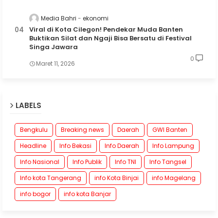
Media Bahri
ekonomi
Viral di Kota Cilegon! Pendekar Muda Banten
Buktikan Silat dan Ngaji Bisa Bersatu di Festival
Singa Jawara
0
Maret 11, 2026
LABELS
Bengkulu
Breaking news
Daerah
GWI Banten
Headline
Info Bekasi
Info Daerah
Info Lampung
Info Nasional
Info Publik
Info TNI
Info Tangsel
Info kota Tangerang
info Kota Binjai
info Magelang
info bogor
info kota Banjar