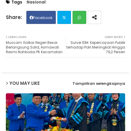
Tags
Nasional
Facebook
Twit
Wh
LEBIH LAMA
LEBIH BARU
Muscam Golkar Negeri Besar
Survei IDM: Kepercayaan Publik
ter
ats
Berlangsung Solid, Asmawati
terhadap Polri Meningkat Hingga
Resmi Nahkodai PK Kecamatan
79,2 Persen
ap
p
YOU MAY LIKE
Tampilkan selengkapnya