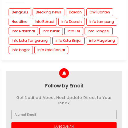
Bengkulu
Breaking news
Daerah
GWI Banten
Headline
Info Bekasi
Info Daerah
Info Lampung
Info Nasional
Info Publik
Info TNI
Info Tangsel
Info kota Tangerang
info Kota Binjai
info Magelang
info bogor
info kota Banjar
Follow by Email
Get Notified About Next Update Direct to Your
inbox