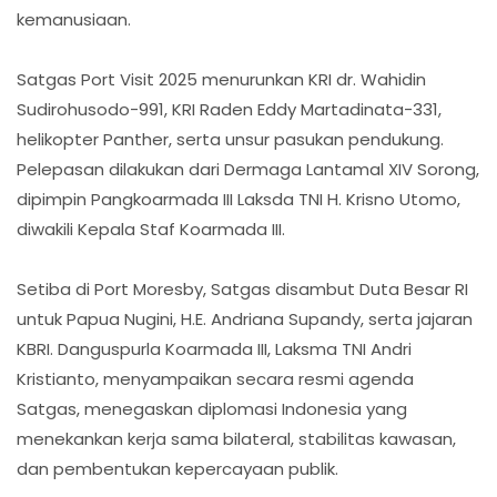
kemanusiaan.
Satgas Port Visit 2025 menurunkan KRI dr. Wahidin
Sudirohusodo-991, KRI Raden Eddy Martadinata-331,
helikopter Panther, serta unsur pasukan pendukung.
Pelepasan dilakukan dari Dermaga Lantamal XIV Sorong,
dipimpin Pangkoarmada III Laksda TNI H. Krisno Utomo,
diwakili Kepala Staf Koarmada III.
Setiba di Port Moresby, Satgas disambut Duta Besar RI
untuk Papua Nugini, H.E. Andriana Supandy, serta jajaran
KBRI. Danguspurla Koarmada III, Laksma TNI Andri
Kristianto, menyampaikan secara resmi agenda
Satgas, menegaskan diplomasi Indonesia yang
menekankan kerja sama bilateral, stabilitas kawasan,
dan pembentukan kepercayaan publik.