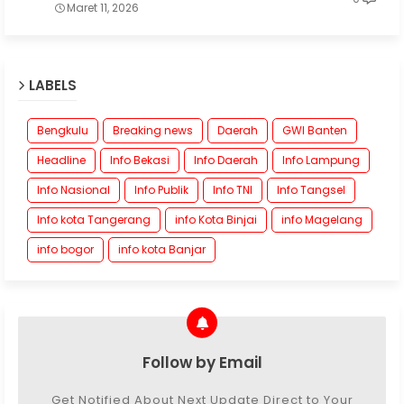
Maret 11, 2026
LABELS
Bengkulu
Breaking news
Daerah
GWI Banten
Headline
Info Bekasi
Info Daerah
Info Lampung
Info Nasional
Info Publik
Info TNI
Info Tangsel
Info kota Tangerang
info Kota Binjai
info Magelang
info bogor
info kota Banjar
Follow by Email
Get Notified About Next Update Direct to Your