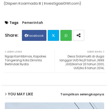
(Dispen Koarmada III | InvestigasiGWI.com)
Tags
Pemerintah
Facebook
Twit
Wh
LEBIH LAMA
LEBIH BARU
Ngopi Kamtibmas, Kapolres
Desa Sidamukti di duga
ter
ats
Tangerang Kota Diminta
langgar UUD No,31 tahun ,1999
Bertindak Nyata
,UUD,Nomor 20 tahun 2001,
UUD,No 6 tahun 2014,
ap
p
YOU MAY LIKE
Tampilkan selengkapnya