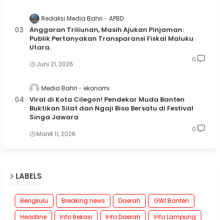
Redaksi Media Bahri
APBD
Anggaran Triliunan, Masih Ajukan Pinjaman:
Publik Pertanyakan Transparansi Fiskal Maluku
Utara.
0
Juni 21, 2026
Media Bahri
ekonomi
Viral di Kota Cilegon! Pendekar Muda Banten
Buktikan Silat dan Ngaji Bisa Bersatu di Festival
Singa Jawara
0
Maret 11, 2026
LABELS
Bengkulu
Breaking news
Daerah
GWI Banten
Headline
Info Bekasi
Info Daerah
Info Lampung