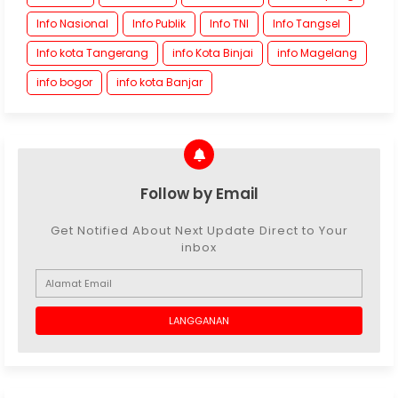
Info Nasional
Info Publik
Info TNI
Info Tangsel
Info kota Tangerang
info Kota Binjai
info Magelang
info bogor
info kota Banjar
Follow by Email
Get Notified About Next Update Direct to Your
inbox