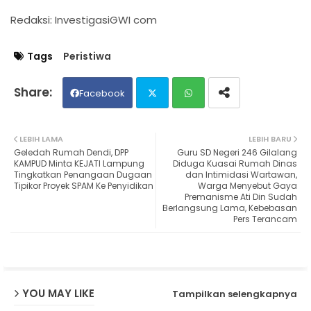
Redaksi: InvestigasiGWI com
Tags
Peristiwa
Facebook
Twit
Wh
LEBIH LAMA
LEBIH BARU
Geledah Rumah Dendi, DPP
Guru SD Negeri 246 Gilalang
ter
ats
KAMPUD Minta KEJATI Lampung
Diduga Kuasai Rumah Dinas
Tingkatkan Penangaan Dugaan
dan Intimidasi Wartawan,
Tipikor Proyek SPAM Ke Penyidikan
Warga Menyebut Gaya
ap
Premanisme Ati Din Sudah
Berlangsung Lama, Kebebasan
p
Pers Terancam
YOU MAY LIKE
Tampilkan selengkapnya