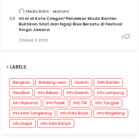
Media Bahri
ekonomi
Viral di Kota Cilegon! Pendekar Muda Banten
Buktikan Silat dan Ngaji Bisa Bersatu di Festival
Singa Jawara
0
Maret 11, 2026
LABELS
Bengkulu
Breaking news
Daerah
GWI Banten
Headline
Info Bekasi
Info Daerah
Info Lampung
Info Nasional
Info Publik
Info TNI
Info Tangsel
Info kota Tangerang
info Kota Binjai
info Magelang
info bogor
info kota Banjar