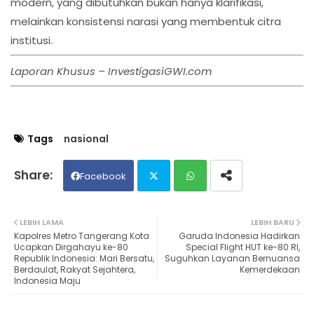
modern, yang dibutuhkan bukan hanya klarifikasi,
melainkan konsistensi narasi yang membentuk citra
institusi.
Laporan Khusus – InvestigasiGWI.com
Tags
nasional
Facebook
Twit
Wh
LEBIH LAMA
LEBIH BARU
Kapolres Metro Tangerang Kota
Garuda Indonesia Hadirkan
ter
ats
Ucapkan Dirgahayu ke-80
Special Flight HUT ke-80 RI,
Republik Indonesia: Mari Bersatu,
Suguhkan Layanan Bernuansa
Berdaulat, Rakyat Sejahtera,
Kemerdekaan
ap
Indonesia Maju
p