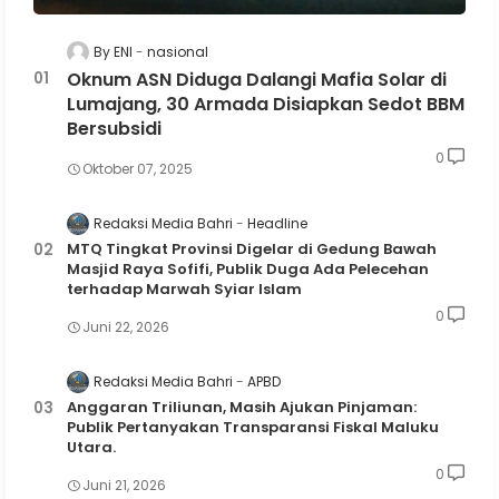
By ENI
nasional
Oknum ASN Diduga Dalangi Mafia Solar di
Lumajang, 30 Armada Disiapkan Sedot BBM
Bersubsidi
0
Oktober 07, 2025
Redaksi Media Bahri
Headline
MTQ Tingkat Provinsi Digelar di Gedung Bawah
Masjid Raya Sofifi, Publik Duga Ada Pelecehan
terhadap Marwah Syiar Islam
0
Juni 22, 2026
Redaksi Media Bahri
APBD
Anggaran Triliunan, Masih Ajukan Pinjaman:
Publik Pertanyakan Transparansi Fiskal Maluku
Utara.
0
Juni 21, 2026