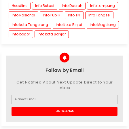
Headline
Info Bekasi
Info Daerah
Info Lampung
Info Nasional
Info Publik
Info TNI
Info Tangsel
Info kota Tangerang
info Kota Binjai
info Magelang
info bogor
info kota Banjar
Follow by Email
Get Notified About Next Update Direct to Your
inbox