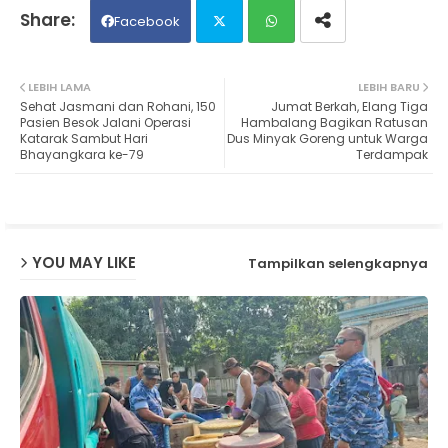
Facebook
Twit
Wh
LEBIH LAMA
LEBIH BARU
Sehat Jasmani dan Rohani, 150
Jumat Berkah, Elang Tiga
ter
ats
Pasien Besok Jalani Operasi
Hambalang Bagikan Ratusan
Katarak Sambut Hari
Dus Minyak Goreng untuk Warga
Bhayangkara ke-79
Terdampak
ap
p
YOU MAY LIKE
Tampilkan selengkapnya