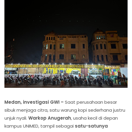
Medan, investigasi GWI –
Saat perusahaan besar
sibuk menjaga citra, satu warung kopi sederhana justru
unjuk nyali.
Warkop Anugerah
, usaha kecil di depan
kampus UNIMED, tampil sebagai
satu-satunya