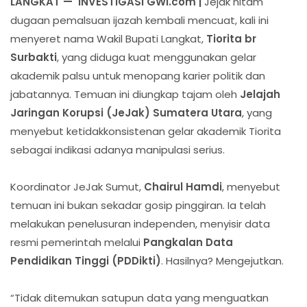
LANGKAT — INVESTIGASI GWI.com |
Jejak hitam
dugaan pemalsuan ijazah kembali mencuat, kali ini
menyeret nama Wakil Bupati Langkat,
Tiorita br
Surbakti
, yang diduga kuat menggunakan gelar
akademik palsu untuk menopang karier politik dan
jabatannya. Temuan ini diungkap tajam oleh
Jelajah
Jaringan Korupsi (JeJak) Sumatera Utara
, yang
menyebut ketidakkonsistenan gelar akademik Tiorita
sebagai indikasi adanya manipulasi serius.
Koordinator JeJak Sumut,
Chairul Hamdi
, menyebut
temuan ini bukan sekadar gosip pinggiran. Ia telah
melakukan penelusuran independen, menyisir data
resmi pemerintah melalui
Pangkalan Data
Pendidikan Tinggi (PDDikti)
. Hasilnya? Mengejutkan.
“Tidak ditemukan satupun data yang menguatkan