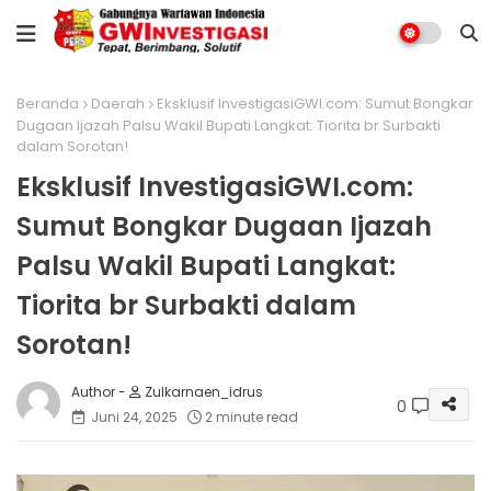
Beranda
Daerah
Eksklusif InvestigasiGWI.com: Sumut Bongkar
Dugaan Ijazah Palsu Wakil Bupati Langkat: Tiorita br Surbakti
dalam Sorotan!
Eksklusif InvestigasiGWI.com:
Sumut Bongkar Dugaan Ijazah
Palsu Wakil Bupati Langkat:
Tiorita br Surbakti dalam
Sorotan!
Zulkarnaen_idrus
0
Juni 24, 2025
2 minute read