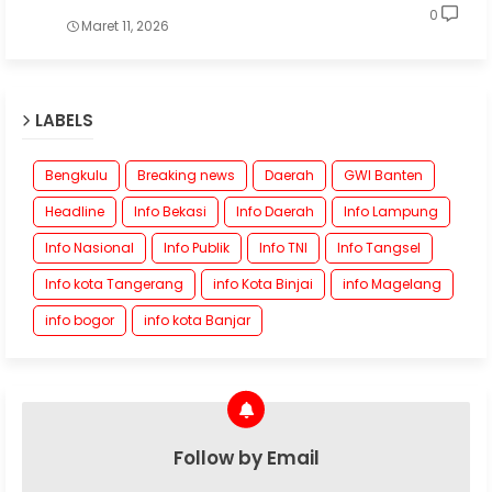
0
Maret 11, 2026
LABELS
Bengkulu
Breaking news
Daerah
GWI Banten
Headline
Info Bekasi
Info Daerah
Info Lampung
Info Nasional
Info Publik
Info TNI
Info Tangsel
Info kota Tangerang
info Kota Binjai
info Magelang
info bogor
info kota Banjar
Follow by Email