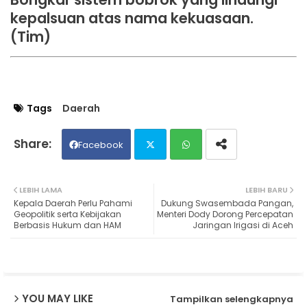
kepalsuan atas nama kekuasaan.
(Tim)
Tags
Daerah
Facebook
Twit
Wh
LEBIH LAMA
LEBIH BARU
Kepala Daerah Perlu Pahami
Dukung Swasembada Pangan,
ter
ats
Geopolitik serta Kebijakan
Menteri Dody Dorong Percepatan
Berbasis Hukum dan HAM
Jaringan Irigasi di Aceh
ap
p
YOU MAY LIKE
Tampilkan selengkapnya