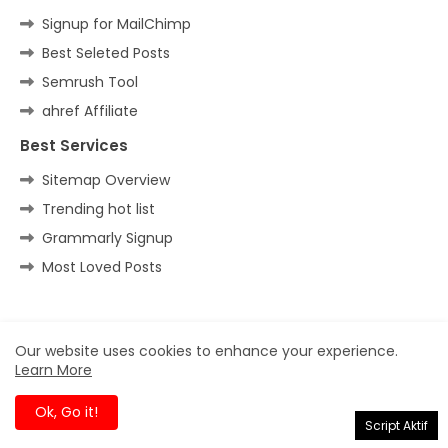
Signup for MailChimp
Best Seleted Posts
Semrush Tool
ahref Affiliate
Best Services
Sitemap Overview
Trending hot list
Grammarly Signup
Most Loved Posts
Home
About
Contact us
Privacy Policy
Our website uses cookies to enhance your experience.
Learn More
All Right Reserved Copyright ©
Ok, Go it!
Script Aktif