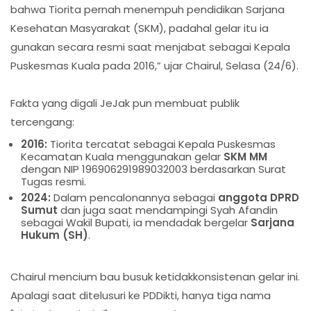
bahwa Tiorita pernah menempuh pendidikan Sarjana
Kesehatan Masyarakat (SKM), padahal gelar itu ia
gunakan secara resmi saat menjabat sebagai Kepala
Puskesmas Kuala pada 2016,” ujar Chairul, Selasa (24/6).
Fakta yang digali JeJak pun membuat publik
tercengang:
2016:
Tiorita tercatat sebagai Kepala Puskesmas
Kecamatan Kuala menggunakan gelar
SKM MM
dengan NIP 196906291989032003 berdasarkan Surat
Tugas resmi.
2024:
Dalam pencalonannya sebagai
anggota DPRD
Sumut
dan juga saat mendampingi Syah Afandin
sebagai Wakil Bupati, ia mendadak bergelar
Sarjana
Hukum (SH)
.
Chairul mencium bau busuk ketidakkonsistenan gelar ini.
Apalagi saat ditelusuri ke PDDikti, hanya tiga nama