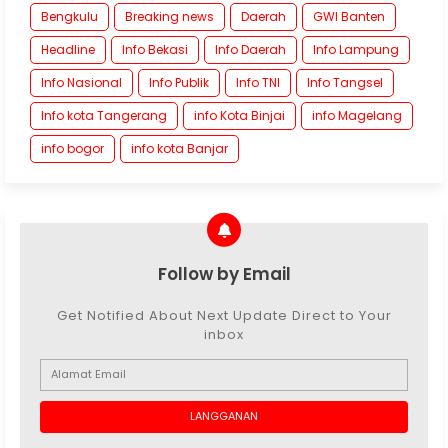
Bengkulu
Breaking news
Daerah
GWI Banten
Headline
Info Bekasi
Info Daerah
Info Lampung
Info Nasional
Info Publik
Info TNI
Info Tangsel
Info kota Tangerang
info Kota Binjai
info Magelang
info bogor
info kota Banjar
Follow by Email
Get Notified About Next Update Direct to Your
inbox