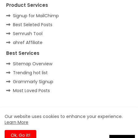
Product Services
Signup for MailChimp
Best Seleted Posts
Semrush Tool
ahref Affiliate
Best Services
Sitemap Overview
Trending hot list
Grammarly Signup
Most Loved Posts
Home
About
Contact us
Privacy Policy
Our website uses cookies to enhance your experience.
Learn More
All Right Reserved Copyright ©
Ok, Go it!