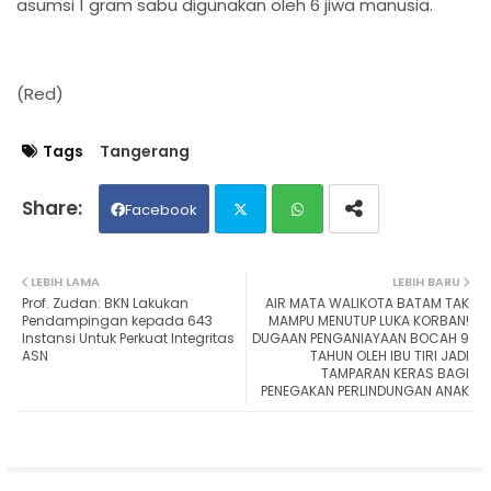
asumsi 1 gram sabu digunakan oleh 6 jiwa manusia.
(Red)
Tags
Tangerang
Facebook
Twit
Wh
LEBIH LAMA
LEBIH BARU
Prof. Zudan: BKN Lakukan
AIR MATA WALIKOTA BATAM TAK
ter
ats
Pendampingan kepada 643
MAMPU MENUTUP LUKA KORBAN!
Instansi Untuk Perkuat Integritas
DUGAAN PENGANIAYAAN BOCAH 9
ASN
TAHUN OLEH IBU TIRI JADI
ap
TAMPARAN KERAS BAGI
PENEGAKAN PERLINDUNGAN ANAK
p