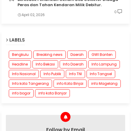
Peras dan Tahan Kendaran Milik Debitur.
0
April 02, 2026
LABELS
Bengkulu
Breaking news
Daerah
GWI Banten
Headline
Info Bekasi
Info Daerah
Info Lampung
Info Nasional
Info Publik
Info TNI
Info Tangsel
Info kota Tangerang
info Kota Binjai
info Magelang
info bogor
info kota Banjar
Follow by Email