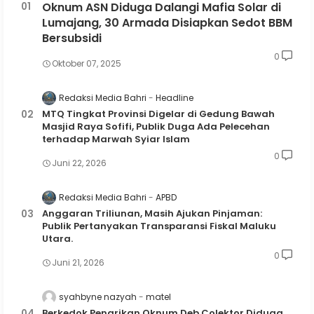
Oknum ASN Diduga Dalangi Mafia Solar di
Lumajang, 30 Armada Disiapkan Sedot BBM
Bersubsidi
0
Oktober 07, 2025
Redaksi Media Bahri
Headline
MTQ Tingkat Provinsi Digelar di Gedung Bawah
Masjid Raya Sofifi, Publik Duga Ada Pelecehan
terhadap Marwah Syiar Islam
0
Juni 22, 2026
Redaksi Media Bahri
APBD
Anggaran Triliunan, Masih Ajukan Pinjaman:
Publik Pertanyakan Transparansi Fiskal Maluku
Utara.
0
Juni 21, 2026
syahbyne nazyah
matel
Berkedok Penarikan Oknum Deb Colektor Diduga