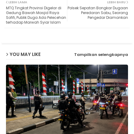
LEBIH LAMA
LEBIH BARU
MTQ Tingkat Provinsi Digelar di
Polsek Sepatan Bongkar Dugaan
ter
ats
Gedung Bawah Masjid Raya
Peredaran Sabu, Seorang
Sofifi, Publik Duga Ada Pelecehan
Pengedar Diamankan
terhadap Marwah Syiar Islam
ap
p
YOU MAY LIKE
Tampilkan selengkapnya