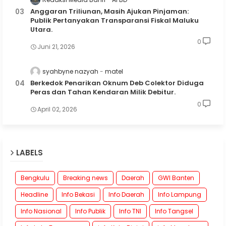
Anggaran Triliunan, Masih Ajukan Pinjaman:
Publik Pertanyakan Transparansi Fiskal Maluku
Utara.
0
Juni 21, 2026
syahbyne nazyah
matel
Berkedok Penarikan Oknum Deb Colektor Diduga
Peras dan Tahan Kendaran Milik Debitur.
0
April 02, 2026
LABELS
Bengkulu
Breaking news
Daerah
GWI Banten
Headline
Info Bekasi
Info Daerah
Info Lampung
Info Nasional
Info Publik
Info TNI
Info Tangsel