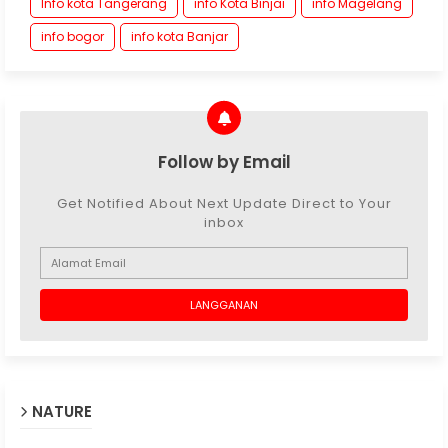
Info kota Tangerang
info Kota Binjai
info Magelang
info bogor
info kota Banjar
Follow by Email
Get Notified About Next Update Direct to Your
inbox
NATURE