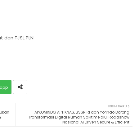
at dan TJSL PLN
app
LEBIH BARU
rukan
APKOMINDO, APTIKNAS, BSSN RI dan Yorindo Dorong
n
Transformasi Digital Rumah Sakit melalui Roadshow
Nasional AI Driven Secure & Efficient