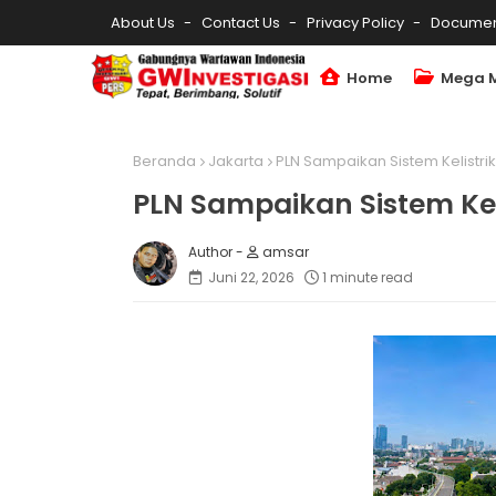
About Us
Contact Us
Privacy Policy
Documen
Home
Mega 
Beranda
Jakarta
PLN Sampaikan Sistem Kelistri
PLN Sampaikan Sistem Kel
amsar
Juni 22, 2026
1 minute read