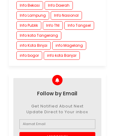
Info Bekasi
Info Daerah
Info Lampung
Info Nasional
Info Publik
Info TNI
Info Tangsel
Info kota Tangerang
info Kota Binjai
info Magelang
info bogor
info kota Banjar
Follow by Email
Get Notified About Next
Update Direct to Your inbox