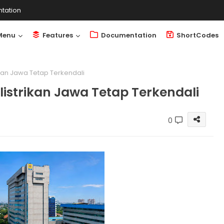
tation
Menu
Features
Documentation
ShortCodes
kan Jawa Tetap Terkendali
istrikan Jawa Tetap Terkendali
0