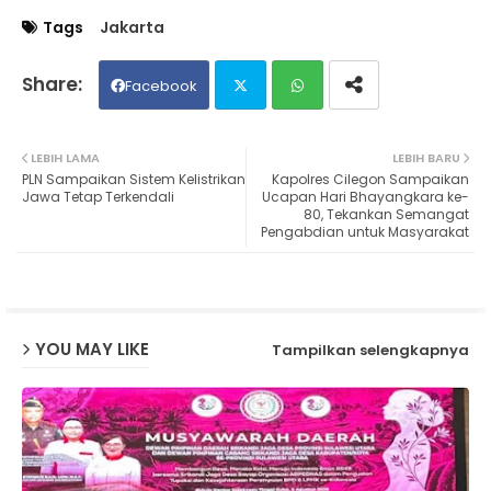
Tags
Jakarta
Facebook
Twit
Wh
LEBIH LAMA
LEBIH BARU
PLN Sampaikan Sistem Kelistrikan
Kapolres Cilegon Sampaikan
ter
ats
Jawa Tetap Terkendali
Ucapan Hari Bhayangkara ke-
80, Tekankan Semangat
Pengabdian untuk Masyarakat
ap
p
YOU MAY LIKE
Tampilkan selengkapnya