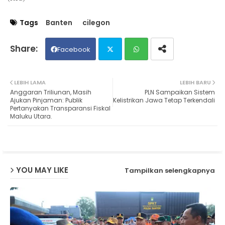
Tags
Banten
cilegon
Facebook
Twit
Wh
LEBIH LAMA
LEBIH BARU
Anggaran Triliunan, Masih
PLN Sampaikan Sistem
ter
ats
Ajukan Pinjaman: Publik
Kelistrikan Jawa Tetap Terkendali
Pertanyakan Transparansi Fiskal
Maluku Utara.
ap
p
YOU MAY LIKE
Tampilkan selengkapnya