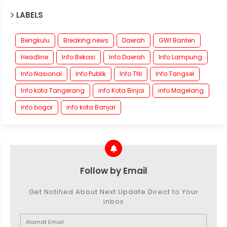
LABELS
Bengkulu
Breaking news
Daerah
GWI Banten
Headline
Info Bekasi
Info Daerah
Info Lampung
Info Nasional
Info Publik
Info TNI
Info Tangsel
Info kota Tangerang
info Kota Binjai
info Magelang
info bogor
info kota Banjar
Follow by Email
Get Notified About Next Update Direct to Your
inbox