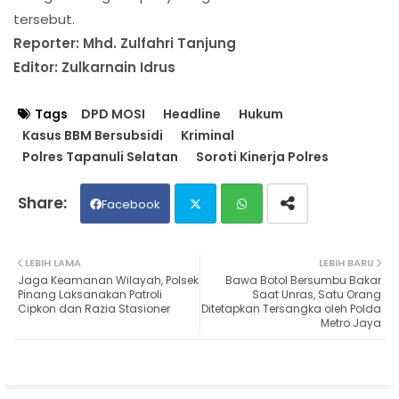
tersebut.
Reporter: Mhd. Zulfahri Tanjung
Editor: Zulkarnain Idrus
Tags
DPD MOSI
Headline
Hukum
Kasus BBM Bersubsidi
Kriminal
Polres Tapanuli Selatan
Soroti Kinerja Polres
Facebook
Twit
Wh
LEBIH LAMA
LEBIH BARU
Jaga Keamanan Wilayah, Polsek
Bawa Botol Bersumbu Bakar
ter
ats
Pinang Laksanakan Patroli
Saat Unras, Satu Orang
Cipkon dan Razia Stasioner
Ditetapkan Tersangka oleh Polda
Metro Jaya
ap
p