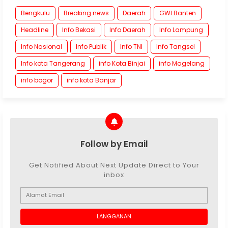
Bengkulu
Breaking news
Daerah
GWI Banten
Headline
Info Bekasi
Info Daerah
Info Lampung
Info Nasional
Info Publik
Info TNI
Info Tangsel
Info kota Tangerang
info Kota Binjai
info Magelang
info bogor
info kota Banjar
Follow by Email
Get Notified About Next Update Direct to Your
inbox