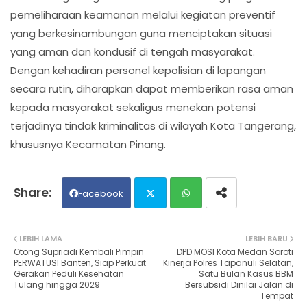
pemeliharaan keamanan melalui kegiatan preventif
yang berkesinambungan guna menciptakan situasi
yang aman dan kondusif di tengah masyarakat.
Dengan kehadiran personel kepolisian di lapangan
secara rutin, diharapkan dapat memberikan rasa aman
kepada masyarakat sekaligus menekan potensi
terjadinya tindak kriminalitas di wilayah Kota Tangerang,
khususnya Kecamatan Pinang.
Facebook
Twit
Wh
LEBIH LAMA
LEBIH BARU
Otong Supriadi Kembali Pimpin
DPD MOSI Kota Medan Soroti
ter
ats
PERWATUSI Banten, Siap Perkuat
Kinerja Polres Tapanuli Selatan,
Gerakan Peduli Kesehatan
Satu Bulan Kasus BBM
Tulang hingga 2029
Bersubsidi Dinilai Jalan di
ap
Tempat