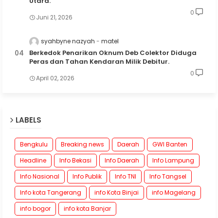
Utara.
0
Juni 21, 2026
syahbyne nazyah
matel
Berkedok Penarikan Oknum Deb Colektor Diduga
Peras dan Tahan Kendaran Milik Debitur.
0
April 02, 2026
LABELS
Bengkulu
Breaking news
Daerah
GWI Banten
Headline
Info Bekasi
Info Daerah
Info Lampung
Info Nasional
Info Publik
Info TNI
Info Tangsel
Info kota Tangerang
info Kota Binjai
info Magelang
info bogor
info kota Banjar