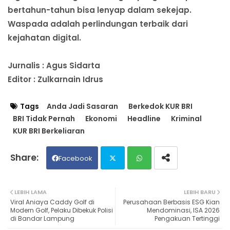
bertahun-tahun bisa lenyap dalam sekejap.
Waspada adalah perlindungan terbaik dari
kejahatan digital.
Jurnalis : Agus Sidarta
Editor : Zulkarnain Idrus
Tags
Anda Jadi Sasaran
Berkedok KUR BRI
BRI Tidak Pernah
Ekonomi
Headline
Kriminal
KUR BRI Berkeliaran
Facebook
Twit
Wh
LEBIH LAMA
LEBIH BARU
Viral Aniaya Caddy Golf di
Perusahaan Berbasis ESG Kian
ter
ats
Modern Golf, Pelaku Dibekuk Polisi
Mendominasi, ISA 2026
di Bandar Lampung
Pengakuan Tertinggi
ap