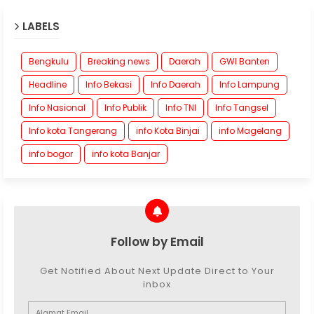
LABELS
Bengkulu
Breaking news
Daerah
GWI Banten
Headline
Info Bekasi
Info Daerah
Info Lampung
Info Nasional
Info Publik
Info TNI
Info Tangsel
Info kota Tangerang
info Kota Binjai
info Magelang
info bogor
info kota Banjar
Follow by Email
Get Notified About Next Update Direct to Your
inbox