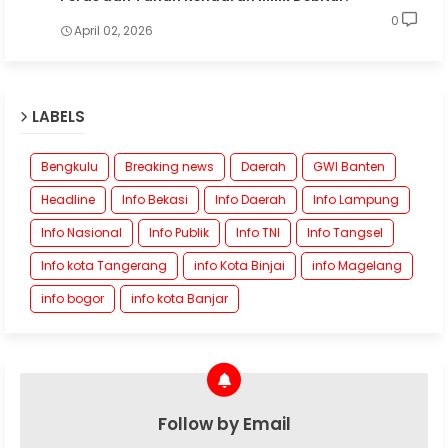
0
April 02, 2026
LABELS
Bengkulu
Breaking news
Daerah
GWI Banten
Headline
Info Bekasi
Info Daerah
Info Lampung
Info Nasional
Info Publik
Info TNI
Info Tangsel
Info kota Tangerang
info Kota Binjai
info Magelang
info bogor
info kota Banjar
Follow by Email