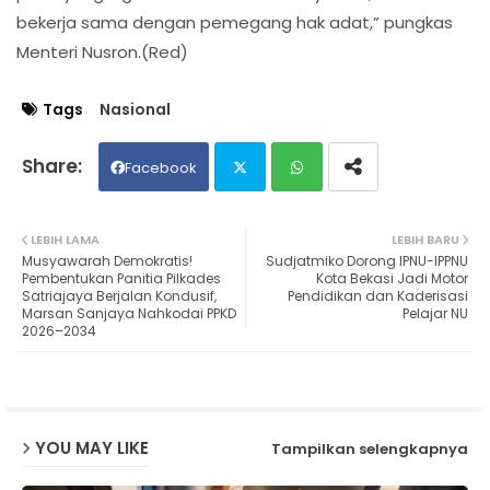
bekerja sama dengan pemegang hak adat,” pungkas
Menteri Nusron.(Red)
Tags
Nasional
Facebook
Twit
Wh
LEBIH LAMA
LEBIH BARU
Musyawarah Demokratis!
Sudjatmiko Dorong IPNU-IPPNU
ter
ats
Pembentukan Panitia Pilkades
Kota Bekasi Jadi Motor
Satriajaya Berjalan Kondusif,
Pendidikan dan Kaderisasi
Marsan Sanjaya Nahkodai PPKD
Pelajar NU
ap
2026–2034
p
YOU MAY LIKE
Tampilkan selengkapnya