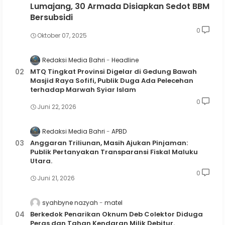
Lumajang, 30 Armada Disiapkan Sedot BBM
Bersubsidi
0
Oktober 07, 2025
Redaksi Media Bahri
Headline
MTQ Tingkat Provinsi Digelar di Gedung Bawah
Masjid Raya Sofifi, Publik Duga Ada Pelecehan
terhadap Marwah Syiar Islam
0
Juni 22, 2026
Redaksi Media Bahri
APBD
Anggaran Triliunan, Masih Ajukan Pinjaman:
Publik Pertanyakan Transparansi Fiskal Maluku
Utara.
0
Juni 21, 2026
syahbyne nazyah
matel
Berkedok Penarikan Oknum Deb Colektor Diduga
Peras dan Tahan Kendaran Milik Debitur.