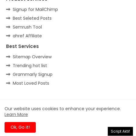
Signup for MailChimp
Best Seleted Posts
Semrush Tool
ahref Affiliate
Best Services
Sitemap Overview
Trending hot list
Grammarly Signup
Most Loved Posts
Home
About
Contact us
Privacy Policy
Our website uses cookies to enhance your experience.
Learn More
All Right Reserved Copyright ©
Ok, Go it!
Script Aktif