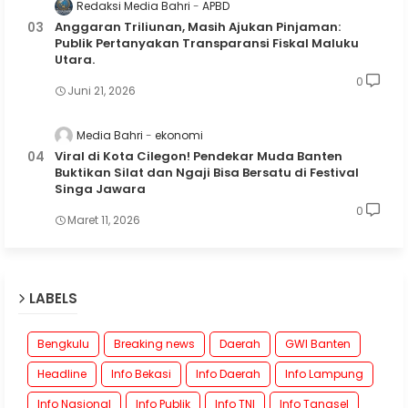
Redaksi Media Bahri
APBD
Anggaran Triliunan, Masih Ajukan Pinjaman:
Publik Pertanyakan Transparansi Fiskal Maluku
Utara.
0
Juni 21, 2026
Media Bahri
ekonomi
Viral di Kota Cilegon! Pendekar Muda Banten
Buktikan Silat dan Ngaji Bisa Bersatu di Festival
Singa Jawara
0
Maret 11, 2026
LABELS
Bengkulu
Breaking news
Daerah
GWI Banten
Headline
Info Bekasi
Info Daerah
Info Lampung
Info Nasional
Info Publik
Info TNI
Info Tangsel