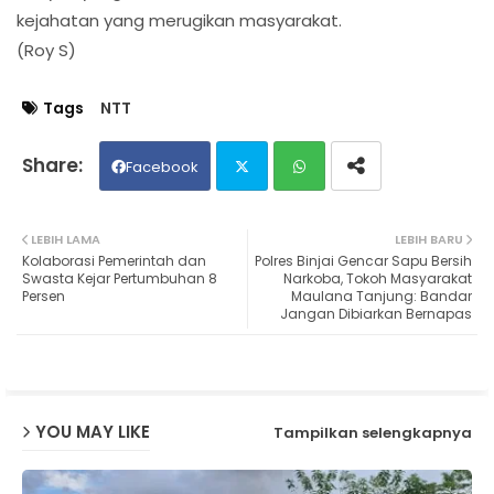
kejahatan yang merugikan masyarakat.
(Roy S)
Tags
NTT
Facebook
Twit
Wh
LEBIH LAMA
LEBIH BARU
Kolaborasi Pemerintah dan
Polres Binjai Gencar Sapu Bersih
ter
ats
Swasta Kejar Pertumbuhan 8
Narkoba, Tokoh Masyarakat
Persen
Maulana Tanjung: Bandar
Jangan Dibiarkan Bernapas
ap
p
YOU MAY LIKE
Tampilkan selengkapnya