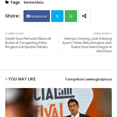
Tags
Kemenkeu
Facebook
Twit
Wh
LEBIH LAMA
LEBIH BARU
Sadis! Dua Pemuda Dibacok
Gempur Sarang Judi Sabung
ter
ats
Brutal di Tangerang, Polisi
Ayam, Polres Belu Bongkar dan
Ringkus Komplotan Pelaku
Bakar Dua Arena Ilegal di
Atambua
ap
p
YOU MAY LIKE
Tampilkan selengkapnya