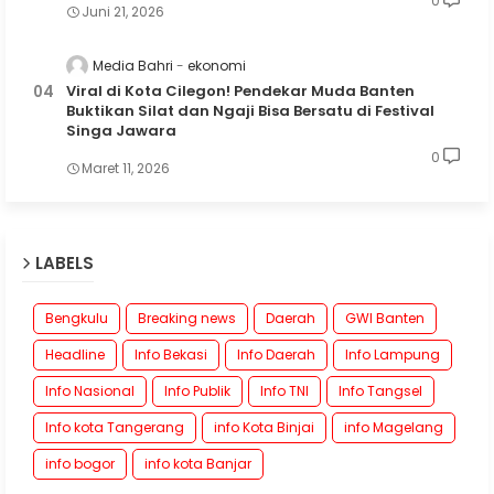
0
Juni 21, 2026
Media Bahri
ekonomi
Viral di Kota Cilegon! Pendekar Muda Banten
Buktikan Silat dan Ngaji Bisa Bersatu di Festival
Singa Jawara
0
Maret 11, 2026
LABELS
Bengkulu
Breaking news
Daerah
GWI Banten
Headline
Info Bekasi
Info Daerah
Info Lampung
Info Nasional
Info Publik
Info TNI
Info Tangsel
Info kota Tangerang
info Kota Binjai
info Magelang
info bogor
info kota Banjar