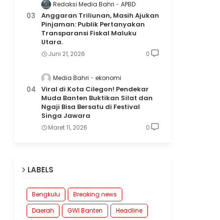
Redaksi Media Bahri
APBD
Anggaran Triliunan, Masih Ajukan
Pinjaman: Publik Pertanyakan
Transparansi Fiskal Maluku
Utara.
Juni 21, 2026
0
Media Bahri
ekonomi
Viral di Kota Cilegon! Pendekar
Muda Banten Buktikan Silat dan
Ngaji Bisa Bersatu di Festival
Singa Jawara
Maret 11, 2026
0
LABELS
Bengkulu
Breaking news
Daerah
GWI Banten
Headline