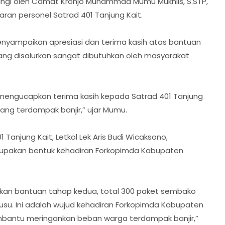
ingi oleh Camat Kronjo Muhammad Mumu Mukhlis, S.STP,
aran personel Satrad 401 Tanjung Kait.
yampaikan apresiasi dan terima kasih atas bantuan
yang disalurkan sangat dibutuhkan oleh masyarakat
 mengucapkan terima kasih kepada Satrad 401 Tanjung
ang terdampak banjir,” ujar Mumu.
anjung Kait, Letkol Lek Aris Budi Wicaksono,
upakan bentuk kehadiran Forkopimda Kabupaten
lurkan bantuan tahap kedua, total 300 paket sembako
 susu. Ini adalah wujud kehadiran Forkopimda Kabupaten
mbantu meringankan beban warga terdampak banjir,”