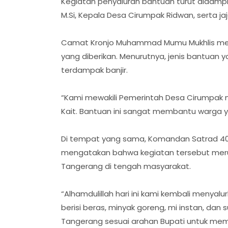
‎Kegiatan penyaluran bantuan turut didamp
M.Si, Kepala Desa Cirumpak Ridwan, serta jaj
‎Camat Kronjo Muhammad Mumu Mukhlis men
yang diberikan. Menurutnya, jenis bantuan 
terdampak banjir.
‎“Kami mewakili Pemerintah Desa Cirumpak
Kait. Bantuan ini sangat membantu warga y
‎Di tempat yang sama, Komandan Satrad 401 T
mengatakan bahwa kegiatan tersebut mer
Tangerang di tengah masyarakat.
‎“Alhamdulillah hari ini kami kembali menya
berisi beras, minyak goreng, mi instan, dan
Tangerang sesuai arahan Bupati untuk me