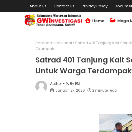
About Us
Contact Us
Privacy Policy
Documen
Home
Mega 
Beranda
nasional
Satrad 401 Tanjung Kait Salu
Cirumpak
Satrad 401 Tanjung Kait 
Untuk Warga Terdampak B
By ENI
Januari 27, 2026
2 minute read
‎