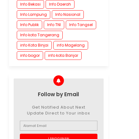
Info Bekasi
Info Daerah
Info Lampung
Info Nasional
Info Publik
Info TNI
Info Tangsel
Info kota Tangerang
info Kota Binjai
info Magelang
info bogor
info kota Banjar
Follow by Email
Get Notified About Next
Update Direct to Your inbox