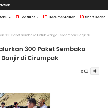
tation
Menu
Features
Documentation
ShortCodes
rkan 300 Paket Sembako Untuk Warga Terdampak Banjir di
Salurkan 300 Paket Sembako
anjir di Cirumpak
0