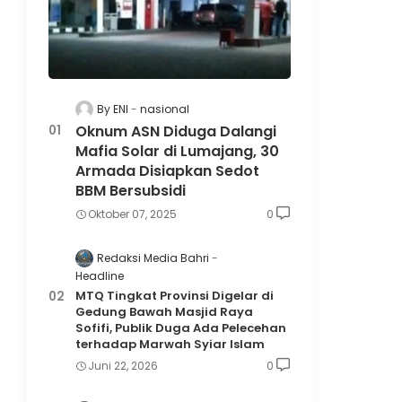
By ENI
nasional
Oknum ASN Diduga Dalangi
Mafia Solar di Lumajang, 30
Armada Disiapkan Sedot
BBM Bersubsidi
Oktober 07, 2025
0
Redaksi Media Bahri
Headline
MTQ Tingkat Provinsi Digelar di
Gedung Bawah Masjid Raya
Sofifi, Publik Duga Ada Pelecehan
terhadap Marwah Syiar Islam
Juni 22, 2026
0