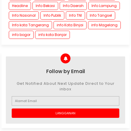
Headline
Info Bekasi
Info Daerah
Info Lampung
Info Nasional
Info Publik
Info TNI
Info Tangsel
Info kota Tangerang
info Kota Binjai
info Magelang
info bogor
info kota Banjar
Follow by Email
Get Notified About Next Update Direct to Your
inbox