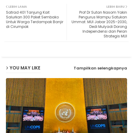
Twit
Wh
LEBIH LAMA
LEBIH BARU
Satrad 401 Tanjung Kait
Prof Dr Sutan Nasom Yakin
ter
ats
Salurkan 300 Paket Sembako
Pengurus Mampu Satukan
Untuk Warga Terdampak Banjir
Ummat :MUI Jabar 2025–2030,
di Cirumpak
Dedi Mulyadi Dorong
ap
Independensi dan Peran
Strategis MUI
p
YOU MAY LIKE
Tampilkan selengkapnya