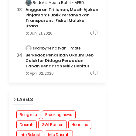
Redaksi Media Bahri
APBD
Anggaran Triliunan, Masih Ajukan
Pinjaman: Publik Pertanyakan
Transparansi Fiskal Maluku
Utara.
Juni 21, 2026
0
syahbyne nazyah
matel
Berkedok Penarikan Oknum Deb
Colektor Diduga Peras dan
Tahan Kendaran Milik Debitur.
April 02, 2026
0
LABELS
Bengkulu
Breaking news
Daerah
GWI Banten
Headline
Info Bekasi
Info Daerah