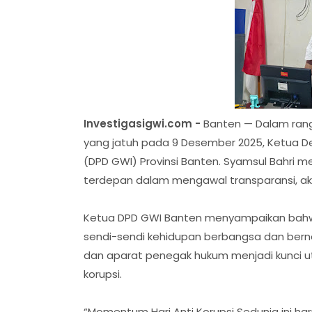
Investigasigwi.com -
Banten — Dalam rang
yang jatuh pada 9 Desember 2025, Ketua 
(DPD GWI) Provinsi Banten. Syamsul Bahri 
terdepan dalam mengawal transparansi, aku
Ketua DPD GWI Banten menyampaikan bahwa
sendi-sendi kehidupan berbangsa dan berneg
dan aparat penegak hukum menjadi kunci
korupsi.
“Momentum Hari Anti Korupsi Sedunia ini h