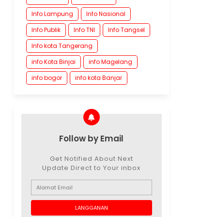
Info Lampung
Info Nasional
Info Publik
Info TNI
Info Tangsel
Info kota Tangerang
info Kota Binjai
info Magelang
info bogor
info kota Banjar
Follow by Email
Get Notified About Next
Update Direct to Your inbox