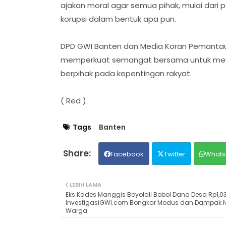
ajakan moral agar semua pihak, mulai dari 
korupsi dalam bentuk apa pun.
DPD GWI Banten dan Media Koran Pemantau 
memperkuat semangat bersama untuk mewuj
berpihak pada kepentingan rakyat.
( Red )
Tags
Banten
Facebook
Twitter
Whats
LEBIH LAMA
Eks Kades Manggis Boyolali Bobol Dana Desa Rp1,03 
InvestigasiGWI.com Bongkar Modus dan Dampak N
Warga