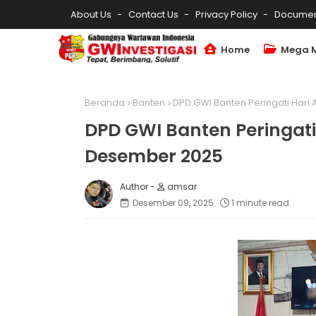
About Us
Contact Us
Privacy Policy
Documen
Home
Mega 
Beranda
Banten
DPD GWI Banten Peringati Hari
DPD GWI Banten Peringati 
Desember 2025
amsar
Desember 09, 2025
1 minute read