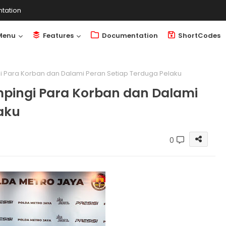
tation
Menu
Features
Documentation
ShortCodes
gi Para Korban dan Dalami Peran Setiap Terduga Pelaku
ampingi Para Korban dan Dalami
aku
0