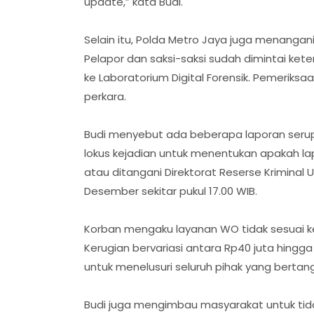
update,” kata Budi.
Selain itu, Polda Metro Jaya juga menangan
Pelapor dan saksi-saksi sudah dimintai kete
ke Laboratorium Digital Forensik. Pemeriksa
perkara.
Budi menyebut ada beberapa laporan serupa d
lokus kejadian untuk menentukan apakah la
atau ditangani Direktorat Reserse Krimina
Desember sekitar pukul 17.00 WIB.
Korban mengaku layanan WO tidak sesuai kes
Kerugian bervariasi antara Rp40 juta hingga 
untuk menelusuri seluruh pihak yang berta
Budi juga mengimbau masyarakat untuk tida