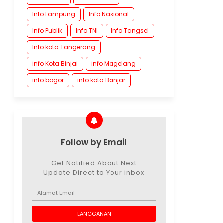
Info Lampung
Info Nasional
Info Publik
Info TNI
Info Tangsel
Info kota Tangerang
info Kota Binjai
info Magelang
info bogor
info kota Banjar
Follow by Email
Get Notified About Next
Update Direct to Your inbox