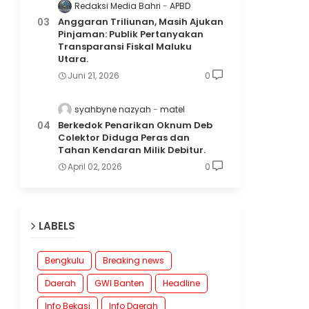
Redaksi Media Bahri
APBD
Anggaran Triliunan, Masih Ajukan
Pinjaman: Publik Pertanyakan
Transparansi Fiskal Maluku
Utara.
Juni 21, 2026
0
syahbyne nazyah
matel
Berkedok Penarikan Oknum Deb
Colektor Diduga Peras dan
Tahan Kendaran Milik Debitur.
April 02, 2026
0
LABELS
Bengkulu
Breaking news
Daerah
GWI Banten
Headline
Info Bekasi
Info Daerah