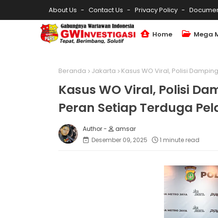
About Us
Contact Us
Privacy Policy
Documen
Home
Mega 
Beranda
Jakarta
Kasus WO Viral, Polisi Dampin
Kasus WO Viral, Polisi D
Peran Setiap Terduga Pel
amsar
Desember 09, 2025
1 minute read