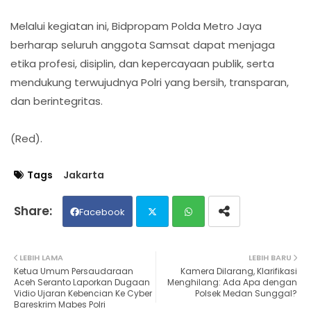
Melalui kegiatan ini, Bidpropam Polda Metro Jaya
berharap seluruh anggota Samsat dapat menjaga
etika profesi, disiplin, dan kepercayaan publik, serta
mendukung terwujudnya Polri yang bersih, transparan,
dan berintegritas.
(Red).
Tags
Jakarta
Facebook
Twit
Wh
LEBIH LAMA
LEBIH BARU
Ketua Umum Persaudaraan
Kamera Dilarang, Klarifikasi
ter
ats
Aceh Seranto Laporkan Dugaan
Menghilang: Ada Apa dengan
Vidio Ujaran Kebencian Ke Cyber
Polsek Medan Sunggal?
Bareskrim Mabes Polri
ap