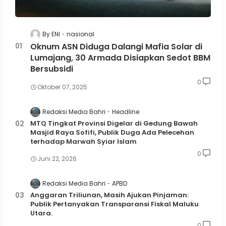
By ENI
nasional
Oknum ASN Diduga Dalangi Mafia Solar di
Lumajang, 30 Armada Disiapkan Sedot BBM
Bersubsidi
0
Oktober 07, 2025
Redaksi Media Bahri
Headline
MTQ Tingkat Provinsi Digelar di Gedung Bawah
Masjid Raya Sofifi, Publik Duga Ada Pelecehan
terhadap Marwah Syiar Islam
0
Juni 22, 2026
Redaksi Media Bahri
APBD
Anggaran Triliunan, Masih Ajukan Pinjaman:
Publik Pertanyakan Transparansi Fiskal Maluku
Utara.
0