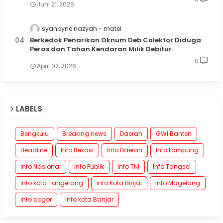
Juni 21, 2026
syahbyne nazyah
matel
Berkedok Penarikan Oknum Deb Colektor Diduga
Peras dan Tahan Kendaran Milik Debitur.
0
April 02, 2026
LABELS
Bengkulu
Breaking news
Daerah
GWI Banten
Headline
Info Bekasi
Info Daerah
Info Lampung
Info Nasional
Info Publik
Info TNI
Info Tangsel
Info kota Tangerang
info Kota Binjai
info Magelang
info bogor
info kota Banjar