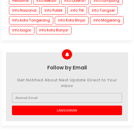
Headline
Info Bekasi
Info Daerah
Info Lampung
Info Nasional
Info Publik
Info TNI
Info Tangsel
Info kota Tangerang
info Kota Binjai
info Magelang
info bogor
info kota Banjar
Follow by Email
Get Notified About Next Update Direct to Your
inbox