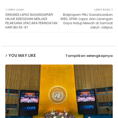
Twit
Wh
LEBIH LAMA
LEBIH BARU
SRIKANDI LAPAS BAGANSIAPIAPI
Bidpropam PMJ Sosialisasikan
ter
ats
UNJUK KEBOLEHAN MENJADI
WBS, SP4N-Lapor, dan Larangan
PELAKSANA UPACARA PERINGATAN
Gaya Hidup Mewah di Samsat
HARI IBU KE-97
Jakut–Jakpus
ap
p
YOU MAY LIKE
Tampilkan selengkapnya