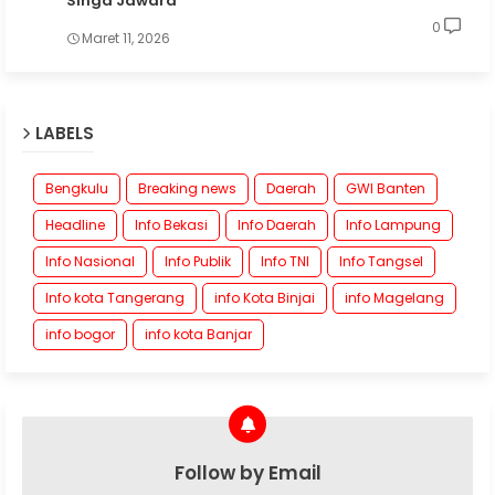
Singa Jawara
0
Maret 11, 2026
LABELS
Bengkulu
Breaking news
Daerah
GWI Banten
Headline
Info Bekasi
Info Daerah
Info Lampung
Info Nasional
Info Publik
Info TNI
Info Tangsel
Info kota Tangerang
info Kota Binjai
info Magelang
info bogor
info kota Banjar
Follow by Email