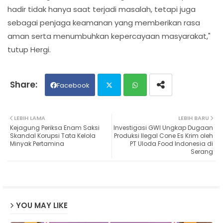
hadir tidak hanya saat terjadi masalah, tetapi juga
sebagai penjaga keamanan yang memberikan rasa
aman serta menumbuhkan kepercayaan masyarakat,"
tutup Hergi.
Facebook
Twit
Wh
LEBIH LAMA
LEBIH BARU
Kejagung Periksa Enam Saksi
Investigasi GWI Ungkap Dugaan
ter
ats
Skandal Korupsi Tata Kelola
Produksi Ilegal Cone Es Krim oleh
Minyak Pertamina
PT Uloda Food Indonesia di
Serang
ap
p
YOU MAY LIKE