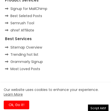
Product Services
Signup for MailChimp
Best Seleted Posts
Semrush Tool
ahref Affiliate
Best Services
Sitemap Overview
Trending hot list
Grammarly Signup
Most Loved Posts
Home
About
Contact us
Privacy Policy
Our website uses cookies to enhance your experience.
Learn More
All Right Reserved Copyright ©
Ok, Go it!
Script Aktif