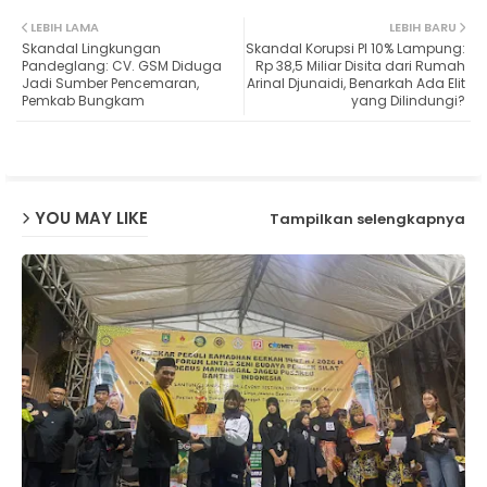
Twit
Wh
LEBIH LAMA
LEBIH BARU
Skandal Lingkungan
Skandal Korupsi PI 10% Lampung:
ter
ats
Pandeglang: CV. GSM Diduga
Rp 38,5 Miliar Disita dari Rumah
Jadi Sumber Pencemaran,
Arinal Djunaidi, Benarkah Ada Elit
Pemkab Bungkam
yang Dilindungi?
ap
p
YOU MAY LIKE
Tampilkan selengkapnya