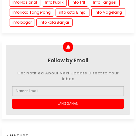
Info Nasional
Info Publik
Info TNI
Info Tangsel
Info kota Tangerang
info Kota Binjai
info Magelang
info bogor
info kota Banjar
Follow by Email
Get Notified About Next Update Direct to Your
inbox