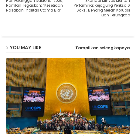
Hari Pelanggan Nasional 2025,
Skandal Minyak Mentah
ter
ats
Ramlan Tegaskan: “Kesetiaan
Pertamina: Kejagung Periksa 6
Nasabah Prioritas Utama BRI”
Saksi, Benang Merah Korupsi
Kian Terungkap
ap
p
YOU MAY LIKE
Tampilkan selengkapnya