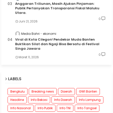
Anggaran Triliunan, Masih Ajukan Pinjaman:
Publik Pertanyakan Transparansi Fiskal Maluku
Utara.
0
Juni 21, 2026
Media Bahri
ekonomi
Viral di Kota Cilegon! Pendekar Muda Banten
Buktikan Silat dan Ngaji Bisa Bersatu di Festival
Singa Jawara
0
Maret 11, 2026
LABELS
Bengkulu
Breaking news
Daerah
GWI Banten
Headline
Info Bekasi
Info Daerah
Info Lampung
Info Nasional
Info Publik
Info TNI
Info Tangsel