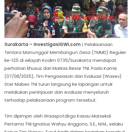
Surakarta – InvestigasiGWI.com
| Pelaksanaan
Tentara Manunggal Membangun Desa
(TMMD) Reguler
ke-125 di wilayah Kodim 0735/Surakarta mendapat
perhatian khusus dari Markas Besar TNI. Pada Kamis
(07/08/2025), Tim Pengawasan dan Evaluasi (Wasev)
Ster Mabes TNI turun langsung ke lapangan untuk
melakukan peninjauan dan evaluasi menyeluruh
terhadap pelaksanaan program tersebut.
Tim dipimpin oleh Waaspotdirga Kasau Marsekal
Pertama TNI Ignatius Wahyu Anggono, S.E., M.M., selaku
Ketua Tim Wasev. Turut hadir dalam kegiatan tersebut