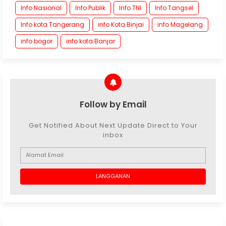
Info Nasional
Info Publik
Info TNI
Info Tangsel
Info kota Tangerang
info Kota Binjai
info Magelang
info bogor
info kota Banjar
Follow by Email
Get Notified About Next Update Direct to Your
inbox