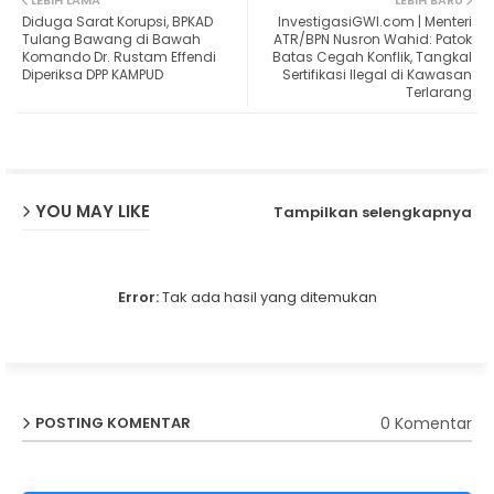
LEBIH LAMA
LEBIH BARU
Diduga Sarat Korupsi, BPKAD
InvestigasiGWI.com | Menteri
ter
ats
Tulang Bawang di Bawah
ATR/BPN Nusron Wahid: Patok
Komando Dr. Rustam Effendi
Batas Cegah Konflik, Tangkal
Diperiksa DPP KAMPUD
Sertifikasi Ilegal di Kawasan
ap
Terlarang
p
YOU MAY LIKE
Tampilkan selengkapnya
Error:
Tak ada hasil yang ditemukan
0 Komentar
POSTING KOMENTAR