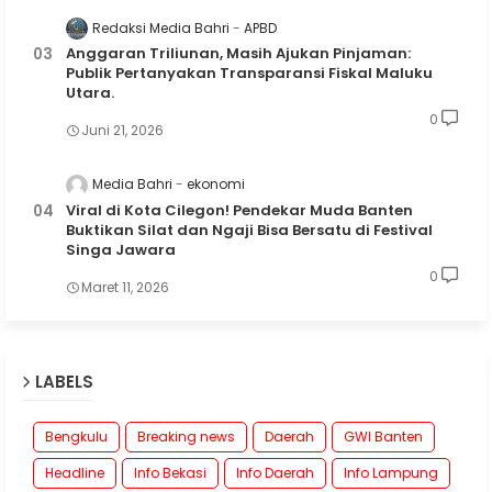
Redaksi Media Bahri
APBD
Anggaran Triliunan, Masih Ajukan Pinjaman:
Publik Pertanyakan Transparansi Fiskal Maluku
Utara.
0
Juni 21, 2026
Media Bahri
ekonomi
Viral di Kota Cilegon! Pendekar Muda Banten
Buktikan Silat dan Ngaji Bisa Bersatu di Festival
Singa Jawara
0
Maret 11, 2026
LABELS
Bengkulu
Breaking news
Daerah
GWI Banten
Headline
Info Bekasi
Info Daerah
Info Lampung