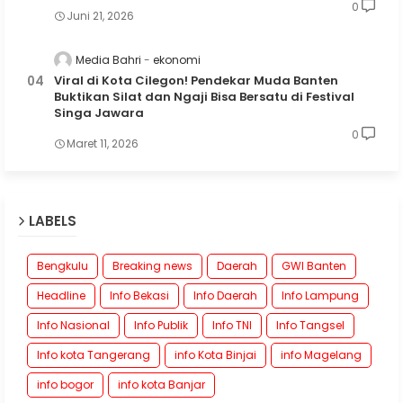
0
Juni 21, 2026
Media Bahri
ekonomi
Viral di Kota Cilegon! Pendekar Muda Banten
Buktikan Silat dan Ngaji Bisa Bersatu di Festival
Singa Jawara
0
Maret 11, 2026
LABELS
Bengkulu
Breaking news
Daerah
GWI Banten
Headline
Info Bekasi
Info Daerah
Info Lampung
Info Nasional
Info Publik
Info TNI
Info Tangsel
Info kota Tangerang
info Kota Binjai
info Magelang
info bogor
info kota Banjar