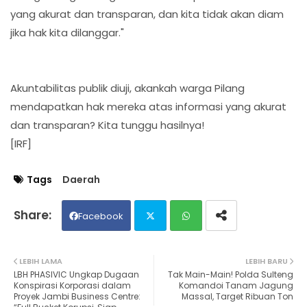
yang akurat dan transparan, dan kita tidak akan diam
jika hak kita dilanggar."
Akuntabilitas publik diuji, akankah warga Pilang
mendapatkan hak mereka atas informasi yang akurat
dan transparan? Kita tunggu hasilnya!
[IRF]
Tags
Daerah
Facebook
Twit
Wh
LEBIH LAMA
LEBIH BARU
LBH PHASIVIC Ungkap Dugaan
Tak Main-Main! Polda Sulteng
ter
ats
Konspirasi Korporasi dalam
Komandoi Tanam Jagung
Proyek Jambi Business Centre:
Massal, Target Ribuan Ton