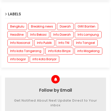
LABELS
Bengkulu
Breaking news
Daerah
GWI Banten
Headline
Info Bekasi
Info Daerah
Info Lampung
Info Nasional
Info Publik
Info TNI
Info Tangsel
Info kota Tangerang
info Kota Binjai
info Magelang
info bogor
info kota Banjar
Follow by Email
Get Notified About Next Update Direct to Your
inbox