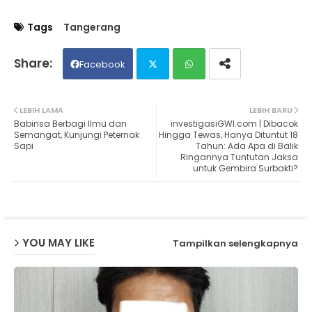
Tags
Tangerang
Facebook
Twit
Wh
LEBIH LAMA
LEBIH BARU
Babinsa Berbagi Ilmu dan
investigasiGWI.com | Dibacok
ter
ats
Semangat, Kunjungi Peternak
Hingga Tewas, Hanya Dituntut 18
Sapi
Tahun: Ada Apa di Balik
Ringannya Tuntutan Jaksa
ap
untuk Gembira Surbakti?
p
YOU MAY LIKE
Tampilkan selengkapnya