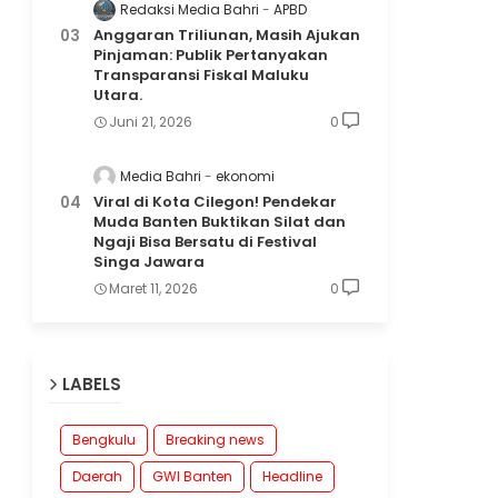
Redaksi Media Bahri
APBD
Anggaran Triliunan, Masih Ajukan
Pinjaman: Publik Pertanyakan
Transparansi Fiskal Maluku
Utara.
Juni 21, 2026
0
Media Bahri
ekonomi
Viral di Kota Cilegon! Pendekar
Muda Banten Buktikan Silat dan
Ngaji Bisa Bersatu di Festival
Singa Jawara
Maret 11, 2026
0
LABELS
Bengkulu
Breaking news
Daerah
GWI Banten
Headline