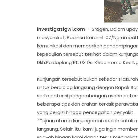
Investigasigwi.com —
Sragen, Dalam upa
masyarakat, Babinsa Koramil 07/Ngrampal K
komunikasi dan memberikan pendampingan 
kepedulian tersebut terlihat dalam kunjung
Dkh.Paldaplang Rt. 03 Ds. Kebonromo Kec.Ng
Kunjungan tersebut bukan sekedar silatur
untuk berdialog langsung dengan Bapak Sam
serta potensi pengembangan usaha petern
beberapa tips dan arahan terkait perawatan
yang bergizi hingga pencegahan penyakit.
"Tujuan utama kunjungan ini adalah untuk 
langsung, Selain itu, kami juga ingin membe
wilayah binaan kami dapat terus meningkatk