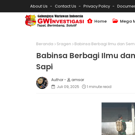
About Us
Contact Us
Privacy Policy
Documen
Home
Mega 
Beranda
Sragen
Babinsa Berbagi Ilmu dan Sema
Babinsa Berbagi Ilmu da
Sapi
amsar
Juli 09, 2025
1 minute read