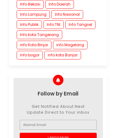
Info Bekasi
Info Daerah
Info Lampung
Info Nasional
Info Publik
Info TNI
Info Tangsel
Info kota Tangerang
info Kota Binjai
info Magelang
info bogor
info kota Banjar
Follow by Email
Get Notified About Next
Update Direct to Your inbox