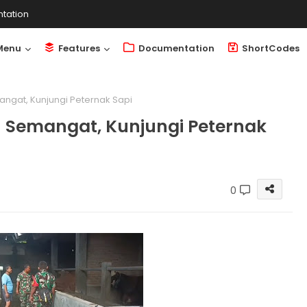
tation
Menu
Features
Documentation
ShortCodes
ngat, Kunjungi Peternak Sapi
n Semangat, Kunjungi Peternak
0