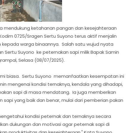
ya mendukung ketahanan pangan dan kesejahteraan
odim 0725/Sragen Sertu Suyono terus aktif menjalin
kepada warga binaannya. Salah satu wujud nyata
an Sertu Suyono ke peternakan sapi milik Bapak Samin
rampal, Selasa (08/07/2025).
ahmi biasa. Sertu Suyono memanfaatkan kesempatan ini
in mengenai kondisi ternaknya, kendala yang dihadapi,
akan sapi di masa mendatang. Ia juga memberikan
 sapi yang baik dan benar, mulai dari pemberian pakan
mengetahui kondisi peternak dan ternaknya secara
rikan dukungan dan motivasi agar peternak sapi di
an produktivitas dan kesejahteraan." Kata Suyono.